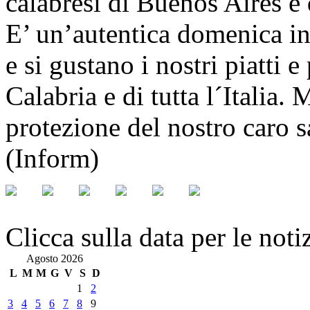
calabresi di Buenos Aires e d
E’ un’autentica domenica in 
e si gustano i nostri piatti e
Calabria e di tutta l´Italia.
protezione del nostro caro 
(Inform)
Clicca sulla data per le noti
Agosto 2026
L
M
M
G
V
S
D
1
2
3
4
5
6
7
8
9