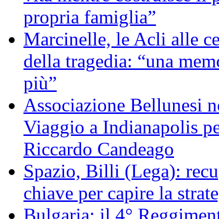
propria famiglia”
Marcinelle, le Acli alle c
della tragedia: “una memo
più”
Associazione Bellunesi n
Viaggio a Indianapolis pe
Riccardo Candeago
Spazio, Billi (Lega): re
chiave per capire la strat
Bulgaria: il 4° Reggimen