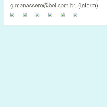
g.manassero@bol.com.br
. (Inform)