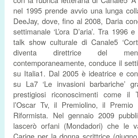
con la rubrica letteraria di Canale5 ‘A
nel 1995 prende avvio una lunga col
DeeJay, dove, fino al 2008, Daria condu
settimanale ‘L’ora D’aria’. Tra 1996 e
talk show culturale di Canale5 ‘Cort
diventa direttrice del m
contemporaneamente, conduce il settim
su Italia1. Dal 2005 è ideatrice e con
su La7 ‘Le invasioni barbariche’ gr
prestigiosi riconoscimenti come il 
l’Oscar Tv, il Premiolino, il Premio
Riformista. Nel gennaio 2009 pubbl
lascerò orfani (Mondadori) che le v
Carige per la donna scrittrice (giugno