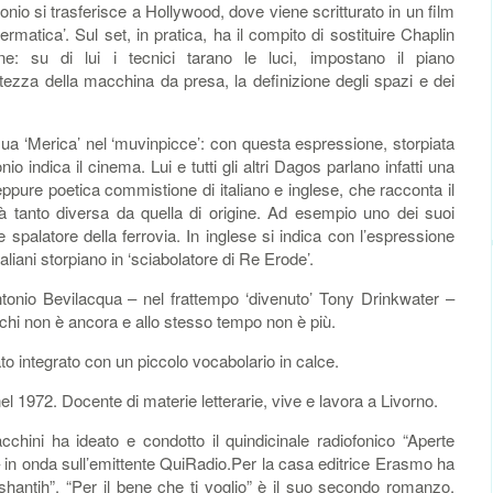
tonio si trasferisce a Hollywood, dove viene scritturato in un film
matica’. Sul set, in pratica, ha il compito di sostituire Chaplin
ne: su di lui i tecnici tarano le luci, impostano il piano
altezza della macchina da presa, la definizione degli spazi e dei
a ‘Merica’ nel ‘muvinpicce’: con questa espressione, storpiata
nio indica il cinema. Lui e tutti gli altri Dagos parlano infatti una
a eppure poetica commistione di italiano e inglese, che racconta il
ltà tanto diversa da quella di origine. Ad esempio uno dei suoi
spalatore della ferrovia. In inglese si indica con l’espressione
italiani storpiano in ‘sciabolatore di Re Erode’.
ntonio Bevilacqua – nel frattempo ‘divenuto’ Tony Drinkwater –
 chi non è ancora e allo stesso tempo non è più.
stato integrato con un piccolo vocabolario in calce.
l 1972. Docente di materie letterarie, vive e lavora a Livorno.
chini ha ideato e condotto il quindicinale radiofonico “Aperte
 in onda sull’emittente QuiRadio.Per la casa editrice Erasmo ha
 shantih”. “Per il bene che ti voglio” è il suo secondo romanzo.