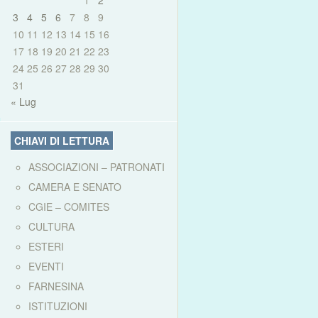
1
2
3
4
5
6
7
8
9
10
11
12
13
14
15
16
17
18
19
20
21
22
23
24
25
26
27
28
29
30
31
« Lug
CHIAVI DI LETTURA
ASSOCIAZIONI – PATRONATI
CAMERA E SENATO
CGIE – COMITES
CULTURA
ESTERI
EVENTI
FARNESINA
ISTITUZIONI