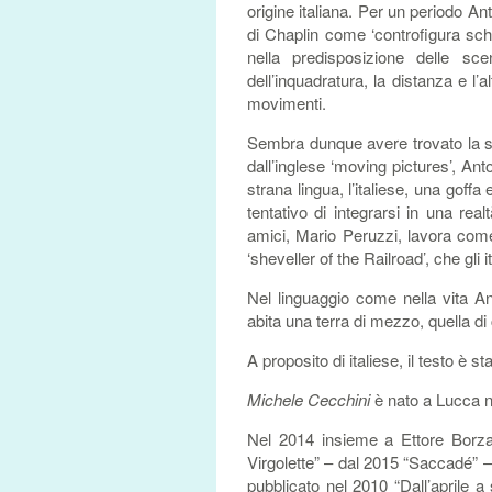
origine italiana. Per un periodo An
di Chaplin come ‘controfigura scher
nella predisposizione delle sce
dell’inquadratura, la distanza e l’
movimenti.
Sembra dunque avere trovato la su
dall’inglese ‘moving pictures’, Anto
strana lingua, l’italiese, una goff
tentativo di integrarsi in una rea
amici, Mario Peruzzi, lavora come 
‘sheveller of the Railroad’, che gli 
Nel linguaggio come nella vita A
abita una terra di mezzo, quella di
A proposito di italiese, il testo è 
Michele Cecchini
è nato a Lucca ne
Nel 2014 insieme a Ettore Borzac
Virgolette” – dal 2015 “Saccadé” –
pubblicato nel 2010 “Dall’aprile a