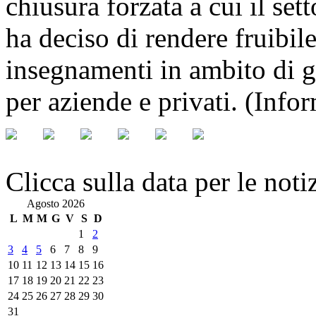
chiusura forzata a cui il sett
ha deciso di rendere fruibil
insegnamenti in ambito di ga
per aziende e privati. (Info
Clicca sulla data per le noti
Agosto 2026
L
M
M
G
V
S
D
1
2
3
4
5
6
7
8
9
10
11
12
13
14
15
16
17
18
19
20
21
22
23
24
25
26
27
28
29
30
31