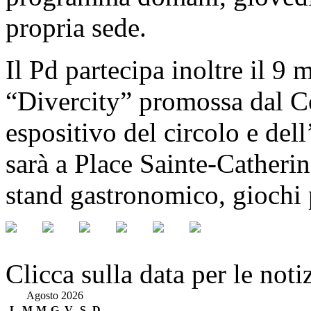
propria sede.
Il Pd partecipa inoltre il 9 
“Divercity” promossa dal C
espositivo del circolo e de
sarà a Place Sainte-Catherin
stand gastronomico, giochi 
Clicca sulla data per le noti
Agosto 2026
L
M
M
G
V
S
D