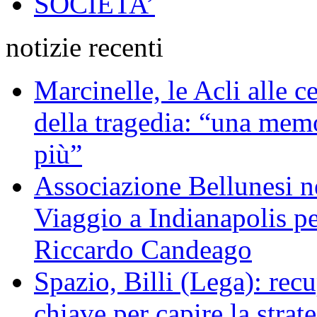
SOCIETA’
notizie recenti
Marcinelle, le Acli alle c
della tragedia: “una memo
più”
Associazione Bellunesi n
Viaggio a Indianapolis pe
Riccardo Candeago
Spazio, Billi (Lega): re
chiave per capire la strat