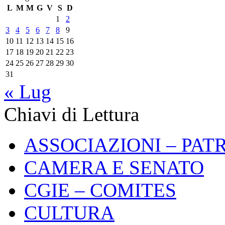
L
M
M
G
V
S
D
1
2
3
4
5
6
7
8
9
10
11
12
13
14
15
16
17
18
19
20
21
22
23
24
25
26
27
28
29
30
31
« Lug
Chiavi di Lettura
ASSOCIAZIONI – PAT
CAMERA E SENATO
CGIE – COMITES
CULTURA