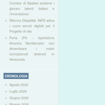
Comites di Basilea sostiene i
giovani talenti italiani e
l’innovazione
Riforma Disabilità: INPS attiva
i nuovi servizi digitali per il
Progetto di vita
Porta (Pd – ripartizione
America Meridionale): non
dimenticare i nostri
connazionali detenuti in
Venezuela
CRONOLOGIA
Agosto 2026
Luglio 2026
Giugno 2026
Maggio 2026