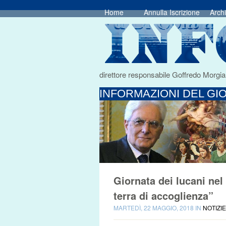
Home
Annulla Iscrizione
Archi
direttore responsabile Goffredo Morgia
INFORMAZIONI DEL GIO
Giornata dei lucani nel
terra di accoglienza”
MARTEDÌ, 22 MAGGIO, 2018 IN
NOTIZI