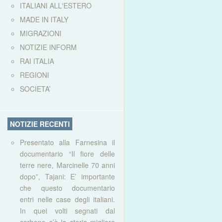
ITALIANI ALL'ESTERO
MADE IN ITALY
MIGRAZIONI
NOTIZIE INFORM
RAI ITALIA
REGIONI
SOCIETA’
NOTIZIE RECENTI
Presentato alla Farnesina il
documentario “Il fiore delle
terre nere, Marcinelle 70 anni
dopo”, Tajani: E’ importante
che questo documentario
entri nelle case degli italiani.
In quei volti segnati dal