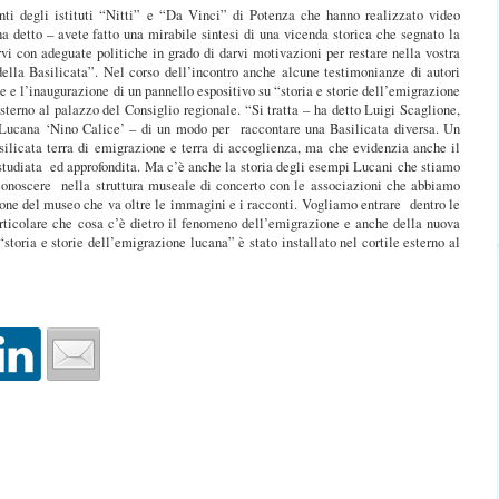
enti degli istituti “Nitti” e “Da Vinci” di Potenza che hanno realizzato video
a detto – avete fatto una mirabile sintesi di una vicenda storica che segnato la
rvi con adeguate politiche in grado di darvi motivazioni per restare nella vostra
 della Basilicata”. Nel corso dell’incontro anche alcune testimonianze di autori
e e l’inaugurazione di un pannello espositivo su “storia e storie dell’emigrazione
esterno al palazzo del Consiglio regionale. “Si tratta – ha detto Luigi Scaglione,
Lucana ‘Nino Calice’ – di un modo per raccontare una Basilicata diversa. Un
ilicata terra di emigrazione e terra di accoglienza, ma che evidenzia anche il
tudiata ed approfondita. Ma c’è anche la storia degli esempi Lucani che stiamo
conoscere nella struttura museale di concerto con le associazioni che abbiamo
ione del museo che va oltre le immagini e i racconti. Vogliamo entrare dentro le
particolare che cosa c’è dietro il fenomeno dell’emigrazione e anche della nuova
toria e storie dell’emigrazione lucana” è stato installato nel cortile esterno al