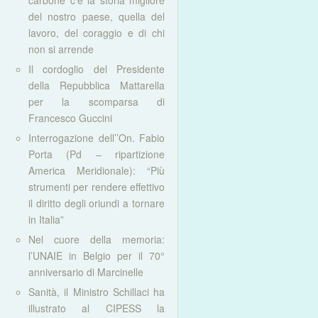
carbone c’è la storia migliore
del nostro paese, quella del
lavoro, del coraggio e di chi
non si arrende
Il cordoglio del Presidente
della Repubblica Mattarella
per la scomparsa di
Francesco Guccini
Interrogazione dell’’On. Fabio
Porta (Pd – ripartizione
America Meridionale): “Più
strumenti per rendere effettivo
il diritto degli oriundi a tornare
in Italia”
Nel cuore della memoria:
l’UNAIE in Belgio per il 70°
anniversario di Marcinelle
Sanità, il Ministro Schillaci ha
illustrato al CIPESS la