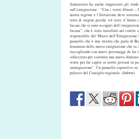
Santarsiero ha anche ringraziato gli stud
sull’emigrazione. “Con i vostri filmati – h
nostra regione e l’Istituzione deve sostene
terra di origine perché voi siete il futuro
lucani che si sono occupati dell’emigrazion
lucana”, che è stato installato nel cortile 
responsabile del Museo dell’Emigrazione 
pannello che è una mostra che parla di Bas
fenomeno della nuova emigrazione che va s
raccogliendo con nuovi personaggi da far 
sollecitato per costruire una nuova dimens
storie per far capire ai nostri giovani in 
immigrazione”. Un pannello espositivo su “s
palazzo del Consiglio regionale. (Inform)