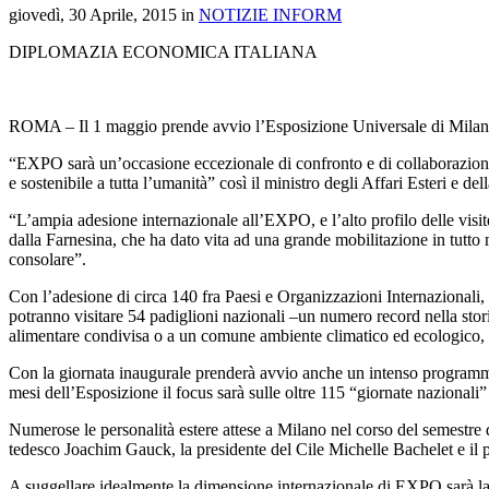
giovedì, 30 Aprile, 2015 in
NOTIZIE INFORM
DIPLOMAZIA ECONOMICA ITALIANA
ROMA – Il 1 maggio prende avvio l’Esposizione Universale di Milano, l
“EXPO sarà un’occasione eccezionale di confronto e di collaborazione p
e sostenibile a tutta l’umanità” così il ministro degli Affari Esteri e 
“L’ampia adesione internazionale all’EXPO, e l’alto profilo delle visite
dalla Farnesina, che ha dato vita ad una grande mobilitazione in tutt
consolare”.
Con l’adesione di circa 140 fra Paesi e Organizzazioni Internazionali, è
potranno visitare 54 padiglioni nazionali –un numero record nella stori
alimentare condivisa o a un comune ambiente climatico ed ecologico,
Con la giornata inaugurale prenderà avvio anche un intenso programma di
mesi dell’Esposizione il focus sarà sulle oltre 115 “giornate nazionali
Numerose le personalità estere attese a Milano nel corso del semestre d
tedesco Joachim Gauck, la presidente del Cile Michelle Bachelet e il 
A suggellare idealmente la dimensione internazionale di EXPO sarà la 