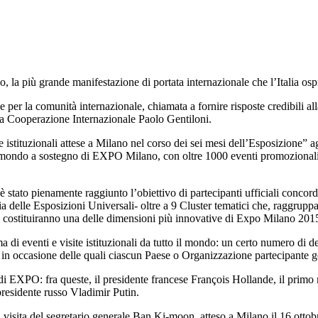
a più grande manifestazione di portata internazionale che l’Italia ospi
er la comunità internazionale, chiamata a fornire risposte credibili all
della Cooperazione Internazionale Paolo Gentiloni.
 istituzionali attese a Milano nel corso dei sei mesi dell’Esposizione” ag
o mondo a sostegno di EXPO Milano, con oltre 1000 eventi promozionali e
 stato pienamente raggiunto l’obiettivo di partecipanti ufficiali concord
a delle Esposizioni Universali- oltre a 9 Cluster tematici che, raggruppa
 costituiranno una delle dimensioni più innovative di Expo Milano 201
 eventi e visite istituzionali da tutto il mondo: un certo numero di del
” in occasione delle quali ciascun Paese o Organizzazione partecipante go
i EXPO: fra queste, il presidente francese François Hollande, il primo m
presidente russo Vladimir Putin.
visita del segretario generale Ban Ki-moon, atteso a Milano il 16 ottob