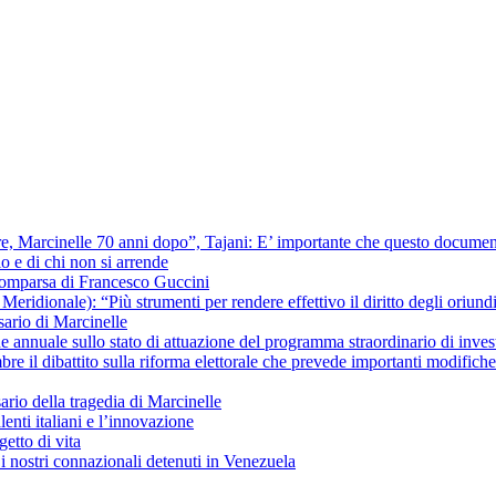
ere, Marcinelle 70 anni dopo”, Tajani: E’ importante che questo documentar
io e di chi non si arrende
scomparsa di Francesco Guccini
ridionale): “Più strumenti per rendere effettivo il diritto degli oriundi 
ario di Marcinelle
ne annuale sullo stato di attuazione del programma straordinario di inves
re il dibattito sulla riforma elettorale che prevede importanti modific
io della tragedia di Marcinelle
lenti italiani e l’innovazione
getto di vita
i nostri connazionali detenuti in Venezuela