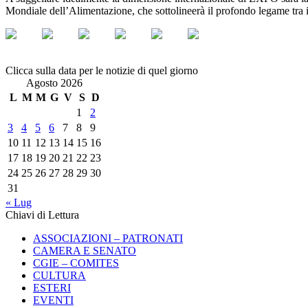
Mondiale dell’Alimentazione, che sottolineerà il profondo legame tra 
Clicca sulla data per le notizie di quel giorno
Agosto 2026
L
M
M
G
V
S
D
1
2
3
4
5
6
7
8
9
10
11
12
13
14
15
16
17
18
19
20
21
22
23
24
25
26
27
28
29
30
31
« Lug
Chiavi di Lettura
ASSOCIAZIONI – PATRONATI
CAMERA E SENATO
CGIE – COMITES
CULTURA
ESTERI
EVENTI