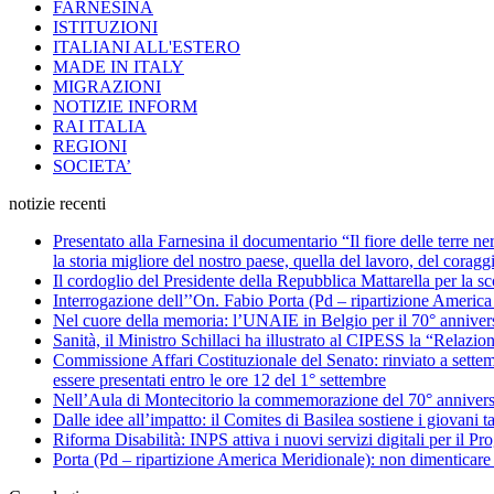
FARNESINA
ISTITUZIONI
ITALIANI ALL'ESTERO
MADE IN ITALY
MIGRAZIONI
NOTIZIE INFORM
RAI ITALIA
REGIONI
SOCIETA’
notizie recenti
Presentato alla Farnesina il documentario “Il fiore delle terre n
la storia migliore del nostro paese, quella del lavoro, del coragg
Il cordoglio del Presidente della Repubblica Mattarella per la 
Interrogazione dell’’On. Fabio Porta (Pd – ripartizione America Me
Nel cuore della memoria: l’UNAIE in Belgio per il 70° annivers
Sanità, il Ministro Schillaci ha illustrato al CIPESS la “Relazio
Commissione Affari Costituzionale del Senato: rinviato a settemb
essere presentati entro le ore 12 del 1° settembre
Nell’Aula di Montecitorio la commemorazione del 70° anniversar
Dalle idee all’impatto: il Comites di Basilea sostiene i giovani ta
Riforma Disabilità: INPS attiva i nuovi servizi digitali per il Pro
Porta (Pd – ripartizione America Meridionale): non dimenticare 