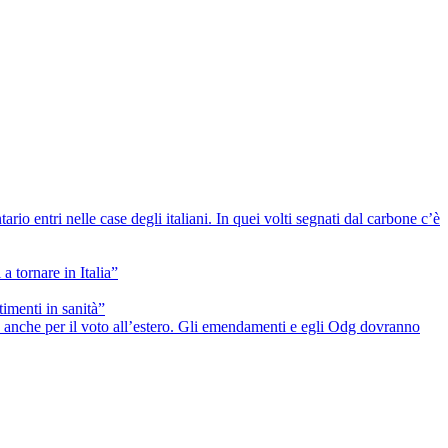
io entri nelle case degli italiani. In quei volti segnati dal carbone c’è
a tornare in Italia”
timenti in sanità”
he anche per il voto all’estero. Gli emendamenti e egli Odg dovranno