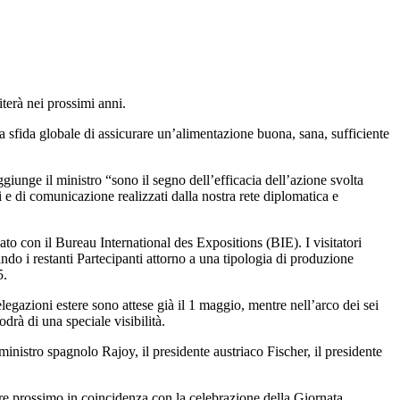
terà nei prossimi anni.
a sfida globale di assicurare un’alimentazione buona, sana, sufficiente
giunge il ministro “sono il segno dell’efficacia dell’azione svolta
 di comunicazione realizzati dalla nostra rete diplomatica e
ato con il Bureau International des Expositions (BIE). I visitatori
ndo i restanti Partecipanti attorno a una tipologia di produzione
5.
egazioni estere sono attese già il 1 maggio, mentre nell’arco dei sei
drà di una speciale visibilità.
inistro spagnolo Rajoy, il presidente austriaco Fischer, il presidente
re prossimo in coincidenza con la celebrazione della Giornata