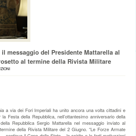
 il messaggio del Presidente Mattarella al
osetto al termine della Rivista Militare
UZIONI
 a via dei Fori Imperiali ha unito ancora una volta cittadini e
er la Festa della Repubblica, nell’ottantesimo anniversario della
e della Repubblica Sergio Mattarella nel messaggio inviato al
 termine della Rivista Militare del 2 Giugno. “Le Forze Armate
ontinua il Capo dello Stato – lo spirito e le forti motivazioni