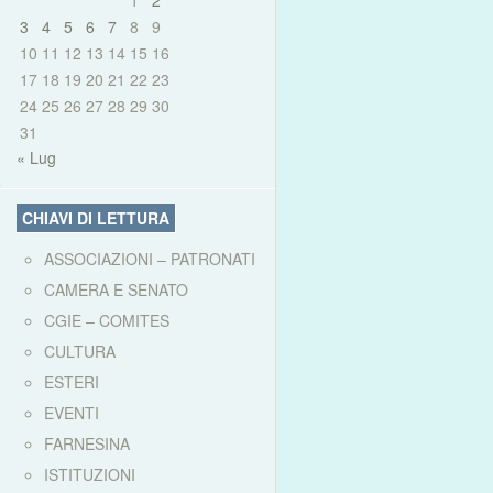
1
2
3
4
5
6
7
8
9
10
11
12
13
14
15
16
17
18
19
20
21
22
23
24
25
26
27
28
29
30
31
« Lug
CHIAVI DI LETTURA
ASSOCIAZIONI – PATRONATI
CAMERA E SENATO
CGIE – COMITES
CULTURA
ESTERI
EVENTI
FARNESINA
ISTITUZIONI