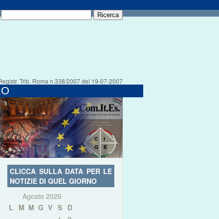
Registr. Trib. Roma n.338/2007 del 19-07-2007
RO
CLICCA SULLA DATA PER LE
NOTIZIE DI QUEL GIORNO
Agosto 2026
L
M
M
G
V
S
D