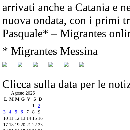
arrivati anche a Catania e n
nuova ondata, con i primi t
Pasquale* – Migrantes onli
* Migrantes Messina
Clicca sulla data per le noti
Agosto 2026
L
M
M
G
V
S
D
1
2
3
4
5
6
7
8
9
10
11
12
13
14
15
16
17
18
19
20
21
22
23