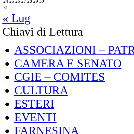
24
25
26
27
28
29
30
31
« Lug
Chiavi di Lettura
ASSOCIAZIONI – PAT
CAMERA E SENATO
CGIE – COMITES
CULTURA
ESTERI
EVENTI
FARNESINA