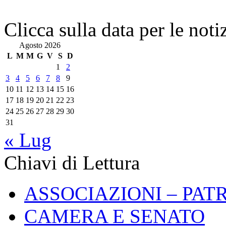
Clicca sulla data per le noti
Agosto 2026
L
M
M
G
V
S
D
1
2
3
4
5
6
7
8
9
10
11
12
13
14
15
16
17
18
19
20
21
22
23
24
25
26
27
28
29
30
31
« Lug
Chiavi di Lettura
ASSOCIAZIONI – PAT
CAMERA E SENATO