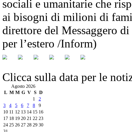
sociali e umanitarie che ris
ai bisogni di milioni di fam
direttore del Messaggero di 
per l’estero /Inform)
Clicca sulla data per le noti
Agosto 2026
L
M
M
G
V
S
D
1
2
3
4
5
6
7
8
9
10
11
12
13
14
15
16
17
18
19
20
21
22
23
24
25
26
27
28
29
30
31