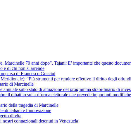
ere, Marcinelle 70 anni dopo”, Tajani: E’ importante che questo documentar
io e di chi non si arrende
scomparsa di Francesco Guccini
ridionale): “Più strumenti per rendere effettivo il diritto degli oriundi 
ario di Marcinelle
ne annuale sullo stato di attuazione del programma straordinario di inves
re il dibattito sulla riforma elettorale che prevede importanti modific
io della tragedia di Marcinelle
lenti italiani e l’innovazione
getto di vita
i nostri connazionali detenuti in Venezuela