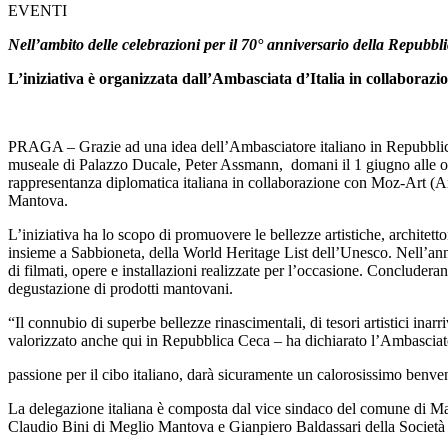
EVENTI
Nell’ambito delle celebrazioni per il 70° anniversario della Repubbli
L’iniziativa è organizzata dall’Ambasciata d’Italia in collabor
PRAGA – Grazie ad una idea dell’Ambasciatore italiano in Repubblica 
museale di Palazzo Ducale, Peter Assmann, domani il 1 giugno alle ore 
rappresentanza diplomatica italiana in collaborazione con Moz-Art (
Mantova.
L’iniziativa ha lo scopo di promuovere le bellezze artistiche, architett
insieme a Sabbioneta, della World Heritage List dell’Unesco. Nell’anno
di filmati, opere e installazioni realizzate per l’occasione. Concluder
degustazione di prodotti mantovani.
“Il connubio di superbe bellezze rinascimentali, di tesori artistici in
valorizzato anche qui in Repubblica Ceca – ha dichiarato l’Ambasciato
passione per il cibo italiano, darà sicuramente un calorosissimo benve
La delegazione italiana è composta dal vice sindaco del comune di Ma
Claudio Bini di Meglio Mantova e Gianpiero Baldassari della Società 