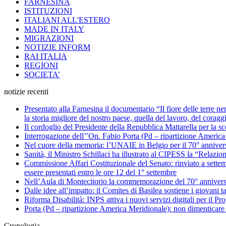
FARNESINA
ISTITUZIONI
ITALIANI ALL'ESTERO
MADE IN ITALY
MIGRAZIONI
NOTIZIE INFORM
RAI ITALIA
REGIONI
SOCIETA’
notizie recenti
Presentato alla Farnesina il documentario “Il fiore delle terre n
la storia migliore del nostro paese, quella del lavoro, del coragg
Il cordoglio del Presidente della Repubblica Mattarella per la 
Interrogazione dell’’On. Fabio Porta (Pd – ripartizione America Me
Nel cuore della memoria: l’UNAIE in Belgio per il 70° annivers
Sanità, il Ministro Schillaci ha illustrato al CIPESS la “Relazio
Commissione Affari Costituzionale del Senato: rinviato a settemb
essere presentati entro le ore 12 del 1° settembre
Nell’Aula di Montecitorio la commemorazione del 70° anniversar
Dalle idee all’impatto: il Comites di Basilea sostiene i giovani ta
Riforma Disabilità: INPS attiva i nuovi servizi digitali per il Pro
Porta (Pd – ripartizione America Meridionale): non dimenticare 
Cronologia