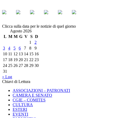
Clicca sulla data per le notizie di quel giorno
Agosto 2026
L
M
M
G
V
S
D
1
2
3
4
5
6
7
8
9
10
11
12
13
14
15
16
17
18
19
20
21
22
23
24
25
26
27
28
29
30
31
« Lug
Chiavi di Lettura
ASSOCIAZIONI – PATRONATI
CAMERA E SENATO
CGIE – COMITES
CULTURA
ESTERI
EVENTI