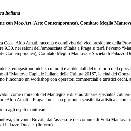
ca Italiana
azione con Moz-Art (Arte Contemporanea), Comitato Meglio Mantova
Ceca, Aldo Amati, raccolta e condivisa dal vice presidente della Provi
9.30, nei saloni dell’ambasciata d’Italia a Praga si terrà l’evento “Man
Arte Contemporanea), Comitato Meglio Mantova e Società di Palazzo Du
oniche, enogastronomiche, culturali e ambientali del territorio della pro
 di “Mantova Capitale Italiana della Cultura 2016”, la città dei Gonzag
anno l’incontro un workshop con operatori commerciali e turistici cechi, 
arrivabili come i miracoli del Mantegna e di straordinarie specialità culi
re Aldo Amati – Praga con la sua profonda sensibilità artistica e con la
nuto agli ospiti mantovani”.
ntova, Giovanni Buvoli, dall’assessore del comune di Volta Mantovana,
di Palazzo Ducale. (Iinform)