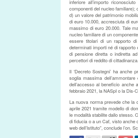
inferiore all’importo riconosc
componenti del nucleo familiare); c
d) un valore del patrimonio mobilia
di euro 10.000, accresciuta di e
massimo di euro 20.000. Tale ma
nucleo familiare di un componente i
essere titolari di un rapporto d
determinati importi né di rapporto 
di pensione diretta o indiretta a
percettori di reddito di cittadinanza
Il ‘Decreto Sostegni’ ha anche p
soglia massima dell’ammontare d
dell’accesso al beneficio anche ai
febbraio 2021, la NASpI o la Dis-Co
La nuova norma prevede che la do
aprile 2021 tramite modello di d
le modalità stabilite dallo stesso. 
di fiducia o a un Caf, visto anche 
web dell’Istituto”, conclude l’on. Sc