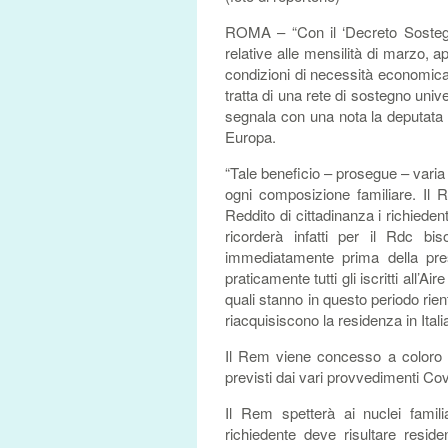
ROMA – “Con il ‘Decreto Sostegni
relative alle mensilità di marzo, a
condizioni di necessità economica
tratta di una rete di sostegno uni
segnala con una nota la deputata P
Europa.
“Tale beneficio – prosegue – varia
ogni composizione familiare. Il 
Reddito di cittadinanza i richiede
ricorderà infatti per il Rdc bi
immediatamente prima della pre
praticamente tutti gli iscritti all’Aire 
quali stanno in questo periodo rie
riacquisiscono la residenza in Itali
Il Rem viene concesso a coloro c
previsti dai vari provvedimenti Covi
Il Rem spetterà ai nuclei famili
richiedente deve risultare resid