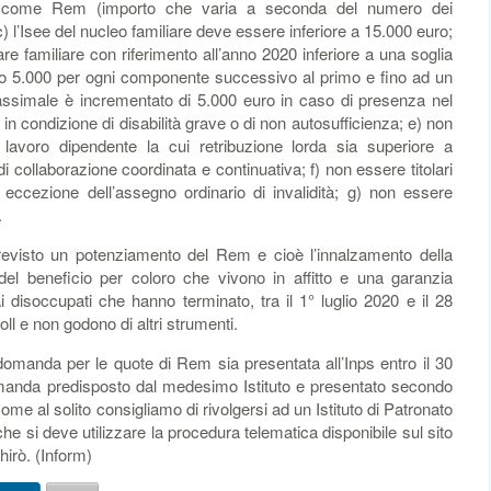
iuto come Rem (importo che varia a seconda del numero dei
) l’Isee del nucleo familiare deve essere inferiore a 15.000 euro;
re familiare con riferimento all’anno 2020 inferiore a una soglia
uro 5.000 per ogni componente successivo al primo e fino ad un
ssimale è incrementato di 5.000 euro in caso di presenza nel
n condizione di disabilità grave o di non autosufficienza; e) non
i lavoro dipendente la cui retribuzione lorda sia superiore a
di collaborazione coordinata e continuativa; f) non essere titolari
d eccezione dell’assegno ordinario di invalidità; g) non essere
.
revisto un potenziamento del Rem e cioè l’innalzamento della
el beneficio per coloro che vivono in affitto e una garanzia
 disoccupati che hanno terminato, tra il 1° luglio 2020 e il 28
ll e non godono di altri strumenti.
manda per le quote di Rem sia presentata all’Inps entro il 30
omanda predisposto dal medesimo Istituto e presentato secondo
Come al solito consigliamo di rivolgersi ad un Istituto di Patronato
che si deve utilizzare la procedura telematica disponibile sul sito
hirò. (Inform)