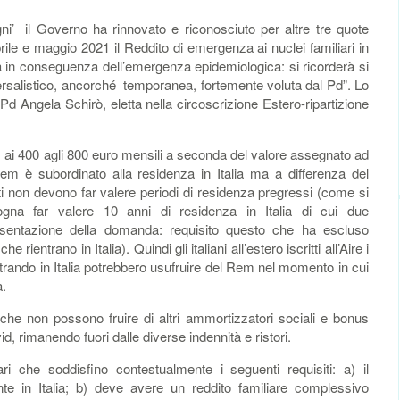
’ il Governo ha rinnovato e riconosciuto per altre tre quote
prile e maggio 2021 il Reddito di emergenza ai nuclei familiari in
 in conseguenza dell’emergenza epidemiologica: si ricorderà si
versalistico, ancorché temporanea, fortemente voluta dal Pd”. Lo
d Angela Schirò, eletta nella circoscrizione Estero-ripartizione
 ai 400 agli 800 euro mensili a seconda del valore assegnato ad
Rem è subordinato alla residenza in Italia ma a differenza del
nti non devono far valere periodi di residenza pregressi (come si
sogna far valere 10 anni di residenza in Italia di cui due
sentazione della domanda: requisito questo che ha escluso
che rientrano in Italia). Quindi gli italiani all’estero iscritti all’Aire i
ntrando in Italia potrebbero usufruire del Rem nel momento in cui
a.
he non possono fruire di altri ammortizzatori sociali e bonus
d, rimanendo fuori dalle diverse indennità e ristori.
ari che soddisfino contestualmente i seguenti requisiti: a) il
ente in Italia; b) deve avere un reddito familiare complessivo