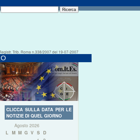
Registr. Trib. Roma n.338/2007 del 19-07-2007
RO
CLICCA SULLA DATA PER LE
NOTIZIE DI QUEL GIORNO
Agosto 2026
L
M
M
G
V
S
D