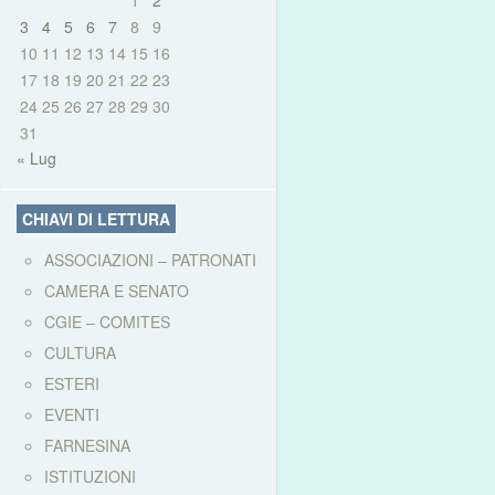
1
2
3
4
5
6
7
8
9
10
11
12
13
14
15
16
17
18
19
20
21
22
23
24
25
26
27
28
29
30
31
« Lug
CHIAVI DI LETTURA
ASSOCIAZIONI – PATRONATI
CAMERA E SENATO
CGIE – COMITES
CULTURA
ESTERI
EVENTI
FARNESINA
ISTITUZIONI