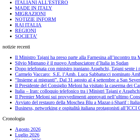
ITALIANI ALL'ESTERO
MADE IN ITALY
MIGRAZIONI
NOTIZIE INFORM
RAI ITALIA
REGIONI
SOCIETA’
notizie recenti
Il Ministro Tajani ha preso parte alla Farnesina all’incontro tr
Silvio Mignano è il nuovo Ambasciatore d’Italia in Sudan
Dopo telefonata con ministro iraniano Araghchi, Tajani sente i 
Carmelo Vaccaro: S.E. l’Amb. Luca Sabbatucci nominato Ambas
“Insieme ai migranti”. Dal 31 agosto al 4 settembre a San Sev
Il Presidente del Consiglio Meloni ha visitato la caserma dei C
Italia – Iran: colloquio telefonico tra i Ministri Tajani e Arag
Il Premier Meloni sui provvedimenti approvati nell’ultimo Cons
Avviato del restauro della Moschea Blu a Mazar-i-Sharif : Itali
Business, networking e ospitalità italiana protagonisti all’IC
Cronologia
Agosto 2026
Luglio 2026