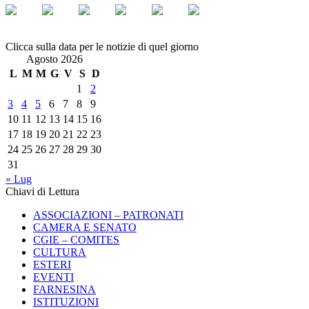
Clicca sulla data per le notizie di quel giorno
Agosto 2026
L
M
M
G
V
S
D
1
2
3
4
5
6
7
8
9
10
11
12
13
14
15
16
17
18
19
20
21
22
23
24
25
26
27
28
29
30
31
« Lug
Chiavi di Lettura
ASSOCIAZIONI – PATRONATI
CAMERA E SENATO
CGIE – COMITES
CULTURA
ESTERI
EVENTI
FARNESINA
ISTITUZIONI