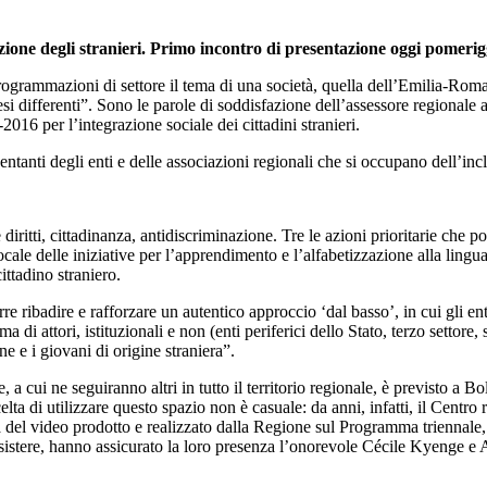
zione degli stranieri. Primo incontro di presentazione oggi pomer
mmazioni di settore il tema di una società, quella dell’Emilia-Romagna,
aesi differenti”. Sono le parole di soddisfazione dell’assessore regional
16 per l’integrazione sociale dei cittadini stranieri.
entanti degli enti e delle associazioni regionali che si occupano dell’inc
 diritti, cittadinanza, antidiscriminazione. Tre le azioni prioritarie che 
ocale delle iniziative per l’apprendimento e l’alfabetizzazione alla lingu
ittadino straniero.
rre ribadire e rafforzare un autentico approccio ‘dal basso’, in cui gli e
a di attori, istituzionali e non (enti periferici dello Stato, terzo sett
ne e i giovani di origine straniera”.
 cui ne seguiranno altri in tutto il territorio regionale, è previsto a Bol
di utilizzare questo spazio non è casuale: da anni, infatti, il Centro rap
a del video prodotto e realizzato dalla Regione sul Programma triennale, b
o assistere, hanno assicurato la loro presenza l’onorevole Cécile Kyenge 