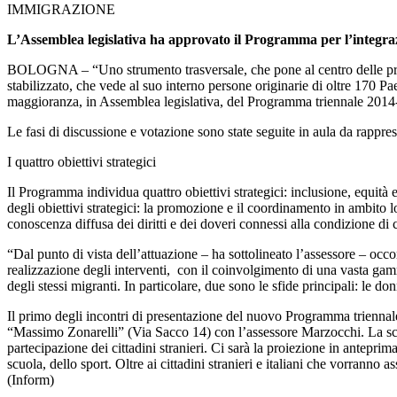
IMMIGRAZIONE
L’Assemblea legislativa ha approvato il Programma per l’integra
BOLOGNA – “Uno strumento trasversale, che pone al centro delle progra
stabilizzato, che vede al suo interno persone originarie di oltre 170 P
maggioranza, in Assemblea legislativa, del Programma triennale 2014-20
Le fasi di discussione e votazione sono state seguite in aula da rappres
I quattro obiettivi strategici
Il Programma individua quattro obiettivi strategici: inclusione, equità e
degli obiettivi strategici: la promozione e il coordinamento in ambito l
conoscenza diffusa dei diritti e dei doveri connessi alla condizione di c
“Dal punto di vista dell’attuazione – ha sottolineato l’assessore – occo
realizzazione degli interventi, con il coinvolgimento di una vasta gamm
degli stessi migranti. In particolare, due sono le sfide principali: le don
Il primo degli incontri di presentazione del nuovo Programma triennale, a
“Massimo Zonarelli” (Via Sacco 14) con l’assessore Marzocchi. La scelta 
partecipazione dei cittadini stranieri. Ci sarà la proiezione in anteprim
scuola, dello sport. Oltre ai cittadini stranieri e italiani che vorrann
(Inform)