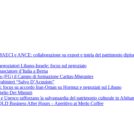
a MAECI e ANCE: collaborazione su export e tutela del patrimonio diplom
negoziatori Libano-Israele: focus sul negoziato
ciatore d’Italia a Berna
ero (FG) il Campo di formazione Caritas-Migrantes
arabinieri “Salvo D’Acquisto”
hchi: focus su accordo Iran-Oman su Hormuz e negoziati sul Libano
iglio Dei Ministri
a e Unesco rafforzano la salvaguardia del patrimonio culturale in Afgha
CI QLD Business After Hours – Aperitivo at Merlo Coffee