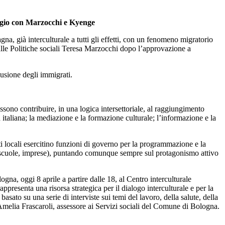
iggio con Marzocchi e Kyenge
 già interculturale a tutti gli effetti, con un fenomeno migratorio
e alle Politiche sociali Teresa Marzocchi dopo l’approvazione a
lusione degli immigrati.
possono contribuire, in una logica intersettoriale, al raggiungimento
a italiana; la mediazione e la formazione culturale; l’informazione e la
nti locali esercitino funzioni di governo per la programmazione e la
ore, scuole, imprese), puntando comunque sempre sul protagonismo attivo
ogna, oggi 8 aprile a partire dalle 18, al Centro interculturale
presenta una risorsa strategica per il dialogo interculturale e per la
asato su una serie di interviste sui temi del lavoro, della salute, della
e Amelia Frascaroli, assessore ai Servizi sociali del Comune di Bologna.