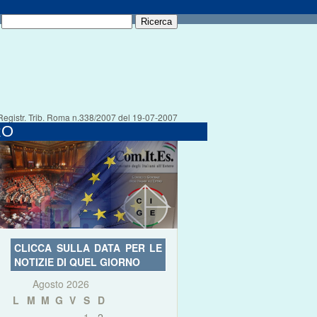
Registr. Trib. Roma n.338/2007 del 19-07-2007
RO
CLICCA SULLA DATA PER LE
NOTIZIE DI QUEL GIORNO
Agosto 2026
L
M
M
G
V
S
D