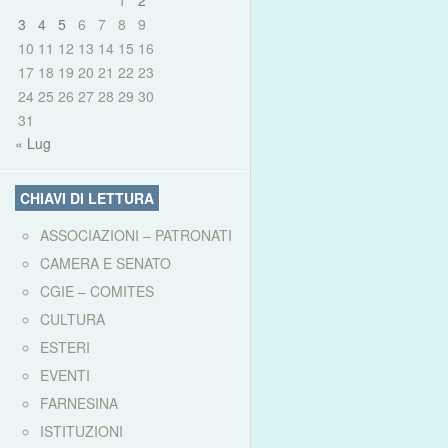
1
2
3
4
5
6
7
8
9
10
11
12
13
14
15
16
17
18
19
20
21
22
23
24
25
26
27
28
29
30
31
« Lug
CHIAVI DI LETTURA
ASSOCIAZIONI – PATRONATI
CAMERA E SENATO
CGIE – COMITES
CULTURA
ESTERI
EVENTI
FARNESINA
ISTITUZIONI