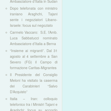
Ambasciatore d’Italia in Sudan
Dopo telefonata con ministro
iraniano Araghchi, Tajani
sente i negoziatori Libano-
Israele: focus sul negoziato
Carmelo Vaccaro: S.E. l’Amb.
Luca Sabbatucci nominato
Ambasciatore d’Italia a Berna
“Insieme ai migranti”. Dal 31
agosto al 4 settembre a San
Severo (FG) il Campo di
formazione Caritas-Migrantes
Il Presidente del Consiglio
Meloni ha visitato la caserma
dei Carabinieri “Salvo
D’Acquisto”
Italia – Iran: colloquio
telefonico tra i Ministri Tajani e
Araghchi: focus su accordo