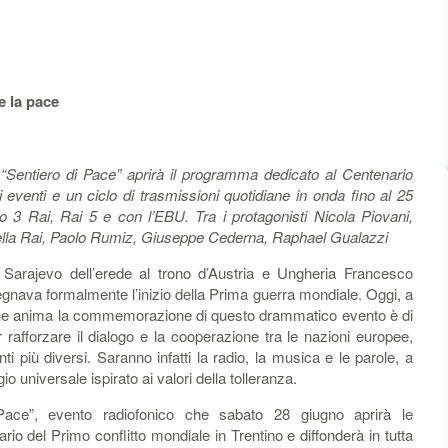
e la pace
“Sentiero di Pace” aprirà il programma dedicato al Centenario
eventi e un ciclo di trasmissioni quotidiane in onda fino al 25
o 3 Rai, Rai 5 e con l’EBU. Tra i protagonisti Nicola Piovani,
della Rai, Paolo Rumiz, Giuseppe Cederna, Raphael Gualazzi
 Sarajevo dell’erede al trono d’Austria e Ungheria Francesco
gnava formalmente l’inizio della Prima guerra mondiale. Oggi, a
o che anima la commemorazione di questo drammatico evento è di
r rafforzare il dialogo e la cooperazione tra le nazioni europee,
nti più diversi. Saranno infatti la radio, la musica e le parole, a
o universale ispirato ai valori della tolleranza.
Pace”, evento radiofonico che sabato 28 giugno aprirà le
io del Primo conflitto mondiale in Trentino e diffonderà in tutta