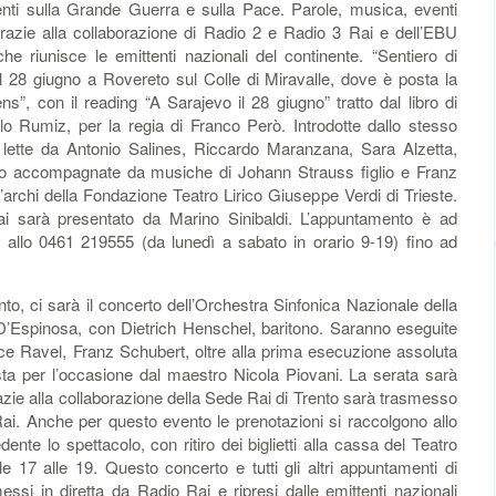
enti sulla Grande Guerra e sulla Pace. Parole, musica, eventi
 grazie alla collaborazione di Radio 2 e Radio 3 Rai e dell’EBU
e riunisce le emittenti nazionali del continente. “Sentiero di
el 28 giugno a Rovereto sul Colle di Miravalle, dove è posta la
, con il reading “A Sarajevo il 28 giugno” tratto dal libro di
olo Rumiz, per la regia di Franco Però. Introdotte dallo stesso
lette da Antonio Salines, Riccardo Maranzana, Sara Alzetta,
nno accompagnate da musiche di Johann Strauss figlio e Franz
archi della Fondazione Teatro Lirico Giuseppe Verdi di Trieste.
Rai sarà presentato da Marino Sinibaldi. L’appuntamento è ad
e allo 0461 219555 (da lunedì a sabato in orario 9-19) fino ad
nto, ci sarà il concerto dell’Orchestra Sinfonica Nazionale della
D’Espinosa, con Dietrich Henschel, baritono. Saranno eseguite
e Ravel, Franz Schubert, oltre alla prima esecuzione assoluta
sta per l’occasione dal maestro Nicola Piovani. La serata sarà
zie alla collaborazione della Sede Rai di Trento sarà trasmesso
Rai. Anche per questo evento le prenotazioni si raccolgono allo
nte lo spettacolo, con ritiro dei biglietti alla cassa del Teatro
le 17 alle 19. Questo concerto e tutti gli altri appuntamenti di
ssi in diretta da Radio Rai e ripresi dalle emittenti nazionali