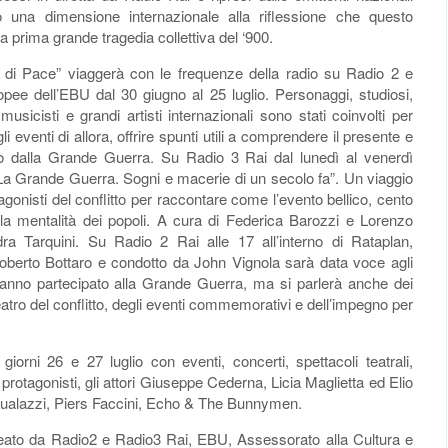
 una dimensione internazionale alla riflessione che questo
la prima grande tragedia collettiva del ‘900.
ro di Pace” viaggerà con le frequenze della radio su Radio 2 e
opee dell’EBU dal 30 giugno al 25 luglio. Personaggi, studiosi,
i, musicisti e grandi artisti internazionali sono stati coinvolti per
li eventi di allora, offrire spunti utili a comprendere il presente e
o dalla Grande Guerra. Su Radio 3 Rai dal lunedì al venerdì
La Grande Guerra. Sogni e macerie di un secolo fa”. Un viaggio
otagonisti del conflitto per raccontare come l’evento bellico, cento
la mentalità dei popoli. A cura di Federica Barozzi e Lorenzo
ra Tarquini. Su Radio 2 Rai alle 17 all’interno di Rataplan,
berto Bottaro e condotto da John Vignola sarà data voce agli
 hanno partecipato alla Grande Guerra, ma si parlerà anche dei
 teatro del conflitto, degli eventi commemorativi e dell’impegno per
iorni 26 e 27 luglio con eventi, concerti, spettacoli teatrali,
rotagonisti, gli attori Giuseppe Cederna, Licia Maglietta ed Elio
Gualazzi, Piers Faccini, Echo & The Bunnymen.
deato da Radio2 e Radio3 Rai, EBU, Assessorato alla Cultura e