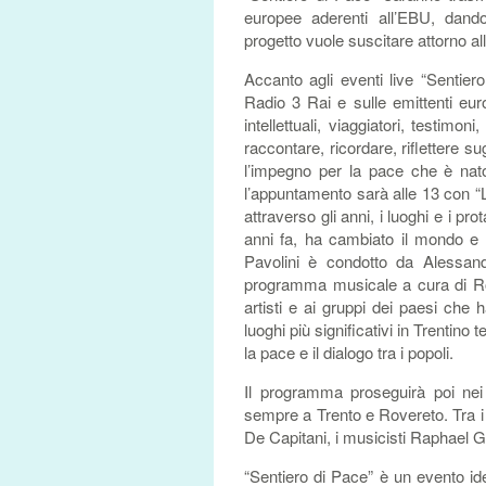
europee aderenti all’EBU, dando
progetto vuole suscitare attorno al
Accanto agli eventi live “Sentie
Radio 3 Rai e sulle emittenti eur
intellettuali, viaggiatori, testimon
raccontare, ricordare, riflettere sug
l’impegno per la pace che è nat
l’appuntamento sarà alle 13 con “
attraverso gli anni, i luoghi e i pr
anni fa, ha cambiato il mondo e 
Pavolini è condotto da Alessand
programma musicale a cura di Ro
artisti e ai gruppi dei paesi che
luoghi più significativi in Trentino
la pace e il dialogo tra i popoli.
Il programma proseguirà poi nei g
sempre a Trento e Rovereto. Tra i p
De Capitani, i musicisti Raphael 
“Sentiero di Pace” è un evento i