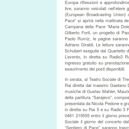
Europa riflessioni e approfondim
live, saranno veicolati nell’etere
(European Broadcasting Union) ch
Pace” si aprirà nella mattinata d
Campana della Pace “Maria Dolens”
Gilberto Forti, un progetto di Pa
Paolo Rumiz, le pagine saranno 
Adriano Giraldi. Le letture sara
Schubert eseguite dal Quartetto d’
L’evento, in diretta su Radio3 
ingresso gratuito su prenotazion
esaurimento dei posti disponibili.
In serata, al Teatro Sociale di Tre
Rai diretta dal maestro Gaetano 
musiche di Gustav Mahler, Mauric
della partitura “Sarajevo”, compo
presentata da Nicola Pedone e gra
in diretta su Rai 5 e su Radio 3 
0461 219555 entro il giorno precede
Sociale il giorno del concerto dal
“Sentiero di Pace” saranno trasme