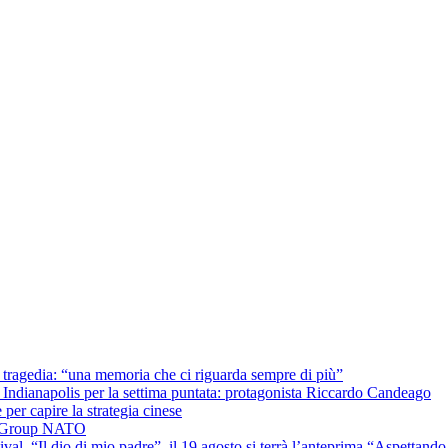
la tragedia: “una memoria che ci riguarda sempre di più”
Indianapolis per la settima puntata: protagonista Riccardo Candeago
per capire la strategia cinese
le Group NATO
ival “Il dio di mio padre”, il 19 agosto si terrà l’anteprima “Aspettando 