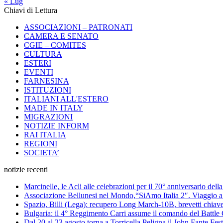
« Lug
Chiavi di Lettura
ASSOCIAZIONI – PATRONATI
CAMERA E SENATO
CGIE – COMITES
CULTURA
ESTERI
EVENTI
FARNESINA
ISTITUZIONI
ITALIANI ALL'ESTERO
MADE IN ITALY
MIGRAZIONI
NOTIZIE INFORM
RAI ITALIA
REGIONI
SOCIETA’
notizie recenti
Marcinelle, le Acli alle celebrazioni per il 70° anniversario del
Associazione Bellunesi nel Mondo,“SiAmo Italia 2″. Viaggio a 
Spazio, Billi (Lega): recupero Long March-10B, brevetti chiave 
Bulgaria: il 4° Reggimento Carri assume il comando del Batt
Dal 20 al 23 agosto torna a Torricella Peligna il John Fante Fest