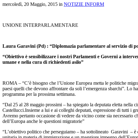
mercoledì, 20 Maggio, 2015 in
NOTIZIE INFORM
UNIONE INTERPARLAMENTARE
Laura Garavini (Pd) : “Diplomazia parlamentare al servizio di pol
“Obiettivo è sensibilizzare i nostri Parlamenti e Governi a interv
umane e nella cura di richiedenti asilo”
ROMA – “C’è bisogno che l’Unione Europea metta le politiche migratorie
paesi quelli che devono affrontare da soli l’emergenza sbarchi”. Lo ha 
programma per la prossima settimana.
“Dal 25 al 28 maggio prossimi – ha spiegato la deputata eletta nella 
Castellucci.Insieme a lui e ai colleghi deputati, espressione di tutti i
Avremo pertanto occasione di vedere da vicino come sia necessario che,
dell’Europa anche le questioni migratorie”
“L’obiettivo politico che perseguiamo – ha sottolineato Garavini – è que
unitaria in materia di immigrazione e un maggiore impegno dell’Europa,