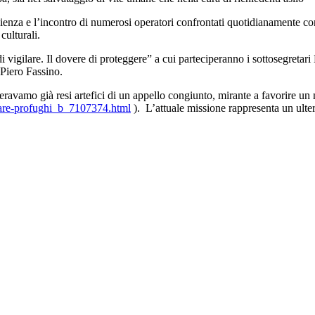
lienza e l’incontro di numerosi operatori confrontati quotidianamente con
culturali.
tto di vigilare. Il dovere di proteggere” a cui parteciperanno i sottosegr
 Piero Fassino.
 eravamo già resi artefici di un appello congiunto, mirante a favorire u
alvare-profughi_b_7107374.html
). L’attuale missione rappresenta un ulter