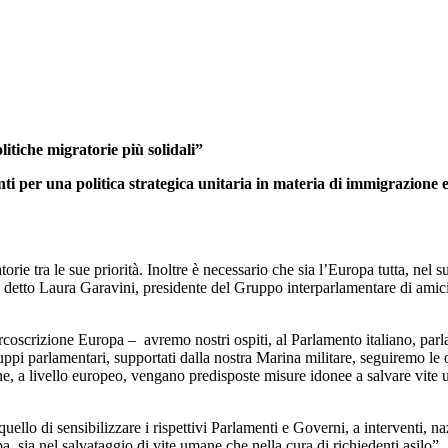
itiche migratorie più solidali”
enti per una politica strategica unitaria in materia di immigrazion
 tra le sue priorità. Inoltre è necessario che sia l’Europa tutta, nel s
detto Laura Garavini, presidente del Gruppo interparlamentare di amicizia 
circoscrizione Europa – avremo nostri ospiti, al Parlamento italiano, p
 gruppi parlamentari, supportati dalla nostra Marina militare, seguiremo le
 a livello europeo, vengano predisposte misure idonee a salvare vite uma
llo di sensibilizzare i rispettivi Parlamenti e Governi, a interventi, naz
 sia nel salvataggio di vite umane che nella cura di richiedenti asilo”