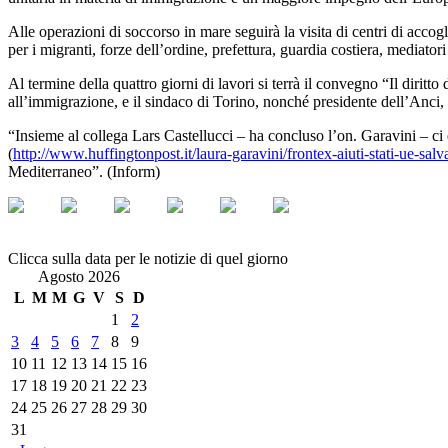
Alle operazioni di soccorso in mare seguirà la visita di centri di accog
per i migranti, forze dell’ordine, prefettura, guardia costiera, mediatori 
Al termine della quattro giorni di lavori si terrà il convegno “Il diri
all’immigrazione, e il sindaco di Torino, nonché presidente dell’Anci,
“Insieme al collega Lars Castellucci – ha concluso l’on. Garavini – ci
(
http://www.huffingtonpost.it/laura-garavini/frontex-aiuti-stati-ue-s
Mediterraneo”. (Inform)
Clicca sulla data per le notizie di quel giorno
Agosto 2026
L
M
M
G
V
S
D
1
2
3
4
5
6
7
8
9
10
11
12
13
14
15
16
17
18
19
20
21
22
23
24
25
26
27
28
29
30
31