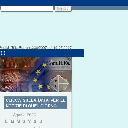
Registr. Trib. Roma n.338/2007 del 19-07-2007
RO
CLICCA SULLA DATA PER LE
NOTIZIE DI QUEL GIORNO
Agosto 2026
L
M
M
G
V
S
D