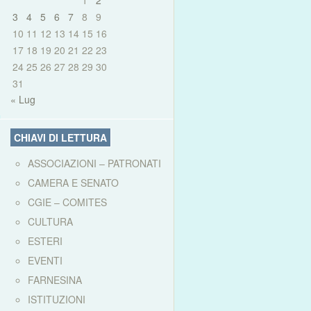
1
2
3
4
5
6
7
8
9
10
11
12
13
14
15
16
17
18
19
20
21
22
23
24
25
26
27
28
29
30
31
« Lug
CHIAVI DI LETTURA
ASSOCIAZIONI – PATRONATI
CAMERA E SENATO
CGIE – COMITES
CULTURA
ESTERI
EVENTI
FARNESINA
ISTITUZIONI