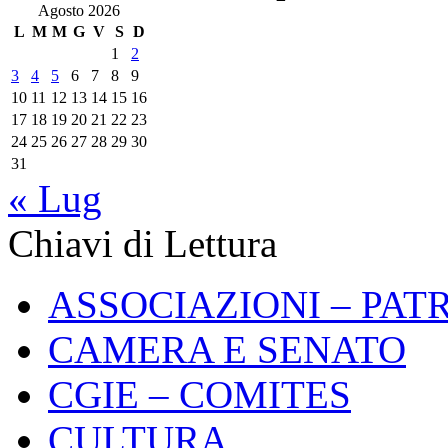
Agosto 2026
L
M
M
G
V
S
D
1
2
3
4
5
6
7
8
9
10
11
12
13
14
15
16
17
18
19
20
21
22
23
24
25
26
27
28
29
30
31
« Lug
Chiavi di Lettura
ASSOCIAZIONI – PAT
CAMERA E SENATO
CGIE – COMITES
CULTURA