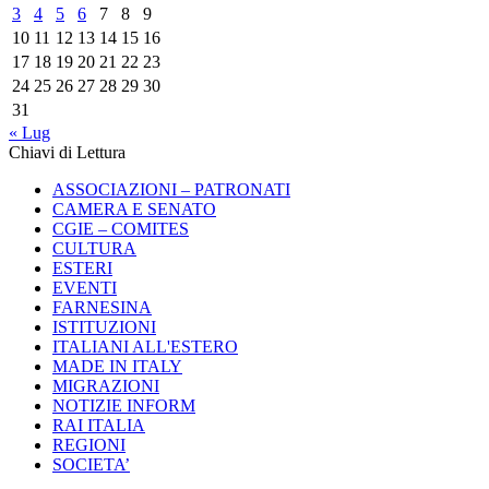
3
4
5
6
7
8
9
10
11
12
13
14
15
16
17
18
19
20
21
22
23
24
25
26
27
28
29
30
31
« Lug
Chiavi di Lettura
ASSOCIAZIONI – PATRONATI
CAMERA E SENATO
CGIE – COMITES
CULTURA
ESTERI
EVENTI
FARNESINA
ISTITUZIONI
ITALIANI ALL'ESTERO
MADE IN ITALY
MIGRAZIONI
NOTIZIE INFORM
RAI ITALIA
REGIONI
SOCIETA’