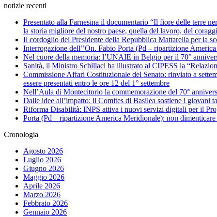
notizie recenti
Presentato alla Farnesina il documentario “Il fiore delle terre n
la storia migliore del nostro paese, quella del lavoro, del coragg
Il cordoglio del Presidente della Repubblica Mattarella per la 
Interrogazione dell’’On. Fabio Porta (Pd – ripartizione America Me
Nel cuore della memoria: l’UNAIE in Belgio per il 70° annivers
Sanità, il Ministro Schillaci ha illustrato al CIPESS la “Relazio
Commissione Affari Costituzionale del Senato: rinviato a settemb
essere presentati entro le ore 12 del 1° settembre
Nell’Aula di Montecitorio la commemorazione del 70° anniversar
Dalle idee all’impatto: il Comites di Basilea sostiene i giovani ta
Riforma Disabilità: INPS attiva i nuovi servizi digitali per il Pro
Porta (Pd – ripartizione America Meridionale): non dimenticare 
Cronologia
Agosto 2026
Luglio 2026
Giugno 2026
Maggio 2026
Aprile 2026
Marzo 2026
Febbraio 2026
Gennaio 2026