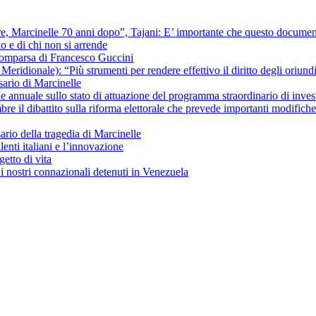
ere, Marcinelle 70 anni dopo”, Tajani: E’ importante che questo documentar
io e di chi non si arrende
scomparsa di Francesco Guccini
ridionale): “Più strumenti per rendere effettivo il diritto degli oriundi 
ario di Marcinelle
ne annuale sullo stato di attuazione del programma straordinario di inves
re il dibattito sulla riforma elettorale che prevede importanti modific
io della tragedia di Marcinelle
lenti italiani e l’innovazione
getto di vita
i nostri connazionali detenuti in Venezuela