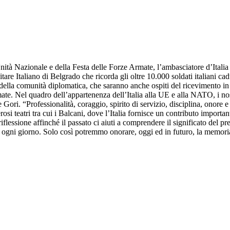
 Nazionale e della Festa delle Forze Armate, l’ambasciatore d’Italia i
tare Italiano di Belgrado che ricorda gli oltre 10.000 soldati italiani 
anti della comunità diplomatica, che saranno anche ospiti del ricevimento
ate. Nel quadro dell’appartenenza dell’Italia alla UE e alla NATO, i no
 Gori. “Professionalità, coraggio, spirito di servizio, disciplina, onore
si teatri tra cui i Balcani, dove l’Italia fornisce un contributo import
flessione affinché il passato ci aiuti a comprendere il significato del p
 ogni giorno. Solo così potremmo onorare, oggi ed in futuro, la memoria 