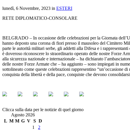
lunedì, 6 Novembre, 2023 in
ESTERI
RETE DIPLOMATICO-CONSOLARE
BELGRADO – In occasione delle celebrazioni per la Giornata dell’Unità
hanno deposto una corona di fiori presso il mausoleo del Cimitero Mili
parte le autorità militari serbe, gli addetti alla Difesa e i rappresent
è doveroso riconoscere lo straordinario operato delle nostre Forze Arm
alla sicurezza nazionale e internazionale – ha dichiarato l’ambasciatore
delle nostre Forze Armate che – ha aggiunto – sono impiegati in numero
sottolineato come queste celebrazioni rappresentino “un’occasione di ri
conquista della libertà e della pace, conquiste che devono consolidarsi
Clicca sulla data per le notizie di quel giorno
Agosto 2026
L
M
M
G
V
S
D
1
2