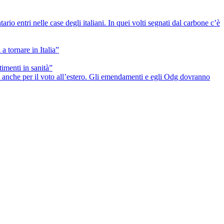
io entri nelle case degli italiani. In quei volti segnati dal carbone c’è
a tornare in Italia”
timenti in sanità”
he anche per il voto all’estero. Gli emendamenti e egli Odg dovranno