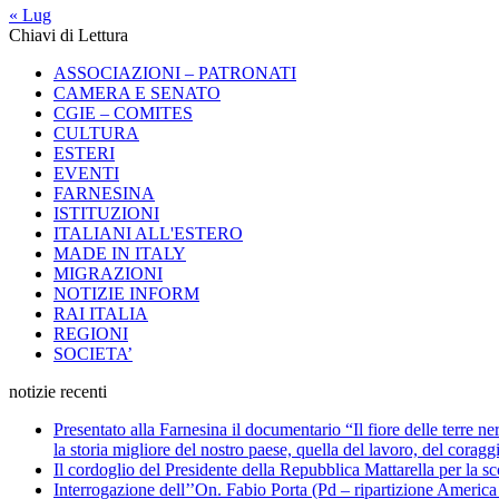
« Lug
Chiavi di Lettura
ASSOCIAZIONI – PATRONATI
CAMERA E SENATO
CGIE – COMITES
CULTURA
ESTERI
EVENTI
FARNESINA
ISTITUZIONI
ITALIANI ALL'ESTERO
MADE IN ITALY
MIGRAZIONI
NOTIZIE INFORM
RAI ITALIA
REGIONI
SOCIETA’
notizie recenti
Presentato alla Farnesina il documentario “Il fiore delle terre n
la storia migliore del nostro paese, quella del lavoro, del coragg
Il cordoglio del Presidente della Repubblica Mattarella per la 
Interrogazione dell’’On. Fabio Porta (Pd – ripartizione America Me