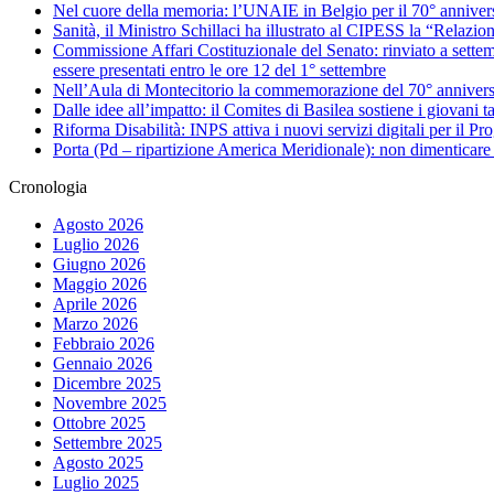
Nel cuore della memoria: l’UNAIE in Belgio per il 70° annivers
Sanità, il Ministro Schillaci ha illustrato al CIPESS la “Relazio
Commissione Affari Costituzionale del Senato: rinviato a settemb
essere presentati entro le ore 12 del 1° settembre
Nell’Aula di Montecitorio la commemorazione del 70° anniversar
Dalle idee all’impatto: il Comites di Basilea sostiene i giovani ta
Riforma Disabilità: INPS attiva i nuovi servizi digitali per il Pro
Porta (Pd – ripartizione America Meridionale): non dimenticare 
Cronologia
Agosto 2026
Luglio 2026
Giugno 2026
Maggio 2026
Aprile 2026
Marzo 2026
Febbraio 2026
Gennaio 2026
Dicembre 2025
Novembre 2025
Ottobre 2025
Settembre 2025
Agosto 2025
Luglio 2025