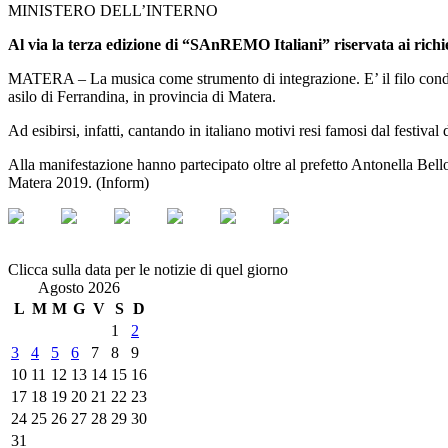
MINISTERO DELL’INTERNO
Al via la terza edizione di “SAnREMO Italiani” riservata ai richied
MATERA – La musica come strumento di integrazione. E’ il filo condutt
asilo di Ferrandina, in provincia di Matera.
Ad esibirsi, infatti, cantando in italiano motivi resi famosi dal festival
Alla manifestazione hanno partecipato oltre al prefetto Antonella Bell
Matera 2019. (Inform)
Clicca sulla data per le notizie di quel giorno
Agosto 2026
L
M
M
G
V
S
D
1
2
3
4
5
6
7
8
9
10
11
12
13
14
15
16
17
18
19
20
21
22
23
24
25
26
27
28
29
30
31