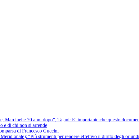
ere, Marcinelle 70 anni dopo”, Tajani: E’ importante che questo documentar
io e di chi non si arrende
scomparsa di Francesco Guccini
ridionale): “Più strumenti per rendere effettivo il diritto degli oriundi 