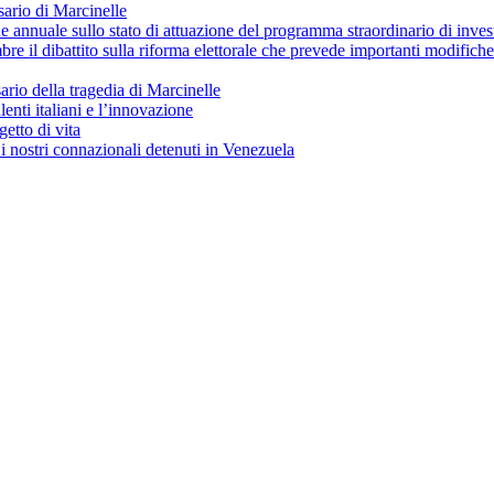
ario di Marcinelle
ne annuale sullo stato di attuazione del programma straordinario di inves
re il dibattito sulla riforma elettorale che prevede importanti modific
io della tragedia di Marcinelle
lenti italiani e l’innovazione
getto di vita
i nostri connazionali detenuti in Venezuela