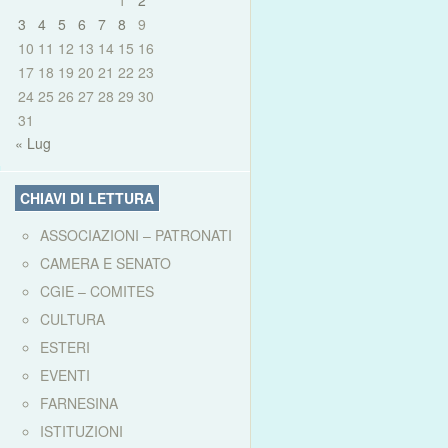
1
2
3
4
5
6
7
8
9
10
11
12
13
14
15
16
17
18
19
20
21
22
23
24
25
26
27
28
29
30
31
« Lug
CHIAVI DI LETTURA
ASSOCIAZIONI – PATRONATI
CAMERA E SENATO
CGIE – COMITES
CULTURA
ESTERI
EVENTI
FARNESINA
ISTITUZIONI