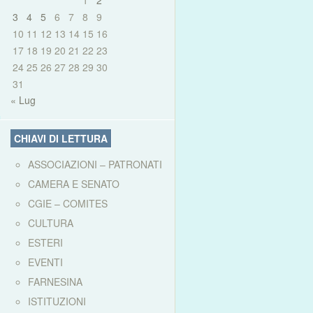
1
2
3
4
5
6
7
8
9
10
11
12
13
14
15
16
17
18
19
20
21
22
23
24
25
26
27
28
29
30
31
« Lug
CHIAVI DI LETTURA
ASSOCIAZIONI – PATRONATI
CAMERA E SENATO
CGIE – COMITES
CULTURA
ESTERI
EVENTI
FARNESINA
ISTITUZIONI