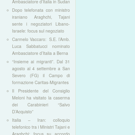
Ambasciatore d’Italia in Sudan
Dopo telefonata con ministro
iraniano Araghchi, Tajani
sente i negoziatori Libano-
Israele: focus sul negoziato
Carmelo Vaccaro: S.E. l’Amb.
Luca Sabbatucci nominato
Ambasciatore d’Italia a Berna
“Insieme ai migranti”. Dal 31
agosto al 4 settembre a San
Severo (FG) il Campo di
formazione Caritas-Migrantes
Il Presidente del Consiglio
Meloni ha visitato la caserma
dei Carabinieri “Salvo
D’Acquisto”
Italia – Iran: colloquio
telefonico tra i Ministri Tajani e
Araghchi: focus su accordo