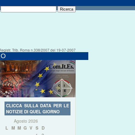
Registr. Trib. Roma n.338/2007 del 19-07-2007
RO
CLICCA SULLA DATA PER LE
NOTIZIE DI QUEL GIORNO
Agosto 2026
L
M
M
G
V
S
D