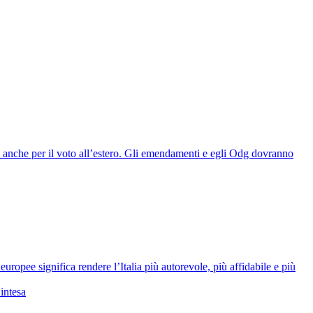
he anche per il voto all’estero. Gli emendamenti e egli Odg dovranno
opee significa rendere l’Italia più autorevole, più affidabile e più
intesa