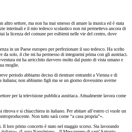
un altro settore, ma non ha mai smesso di amare la musica ed è stata
zie interinali e il mio tedesco scolastico non mi permetteva ancora di
tai la licenza del comune per esibirmi nelle vie del centro, dove
rienza in un Paese europeo per perfezionare il suo tedesco. Ha scelto
e da solo, il che mi ha permesso di integrarmi prima con gli austriaci.
vventura mi ha arricchito davvero molto dal punto di vista umano e
sua moglie.
breve periodo abbiamo deciso di rientrare entrambi a Vienna e di
ura italiana; non abbiamo figli ma se un giorno dovessimo averne
spettore per la televisione pubblica austriaca. Attualmente lavora come
ritrova e si chiacchiera in italiano. Per abitare all’estero ci vuole un
 controproducente. Non tutto sarà come “a casa propria”».
i. Il loro primo concerto è stato nel maggio scorso. Sta lavorando
ua italiana». (Laura Napoletano – Il Messaggero di sant’Antonio,