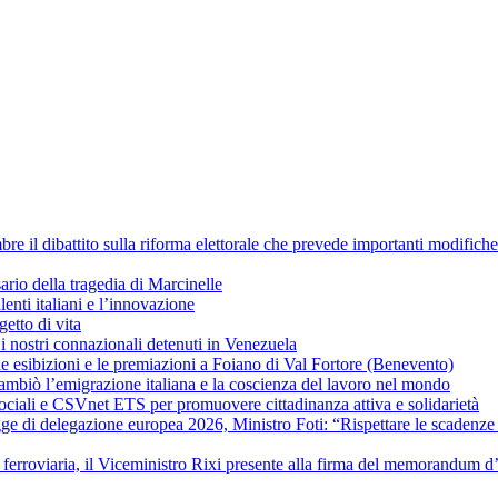
re il dibattito sulla riforma elettorale che prevede importanti modific
io della tragedia di Marcinelle
lenti italiani e l’innovazione
getto di vita
i nostri connazionali detenuti in Venezuela
e esibizioni e le premiazioni a Foiano di Val Fortore (Benevento)
ambiò l’emigrazione italiana e la coscienza del lavoro nel mondo
e Sociali e CSVnet ETS per promuovere cittadinanza attiva e solidarietà
 di delegazione europea 2026, Ministro Foti: “Rispettare le scadenze eur
 ferroviaria, il Viceministro Rixi presente alla firma del memorandum d’