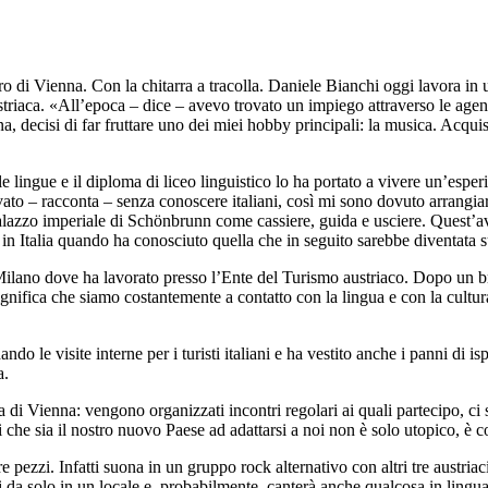
o di Vienna. Con la chitarra a tracolla. Daniele Bianchi oggi lavora in 
ustriaca. «All’epoca – dice – avevo trovato un impiego attraverso le agen
, decisi di far fruttare uno dei miei hobby principali: la musica. Acquis
 lingue e il diploma di liceo linguistico lo ha portato a vivere un’espe
vato – racconta – senza conoscere italiani, così mi sono dovuto arrangiar
Palazzo imperiale di Schönbrunn come cassiere, guida e usciere. Quest’a
e in Italia quando ha conosciuto quella che in seguito sarebbe diventata 
a Milano dove ha lavorato presso l’Ente del Turismo austriaco. Dopo un 
significa che siamo costantemente a contatto con la lingua e con la cult
 le visite interne per i turisti italiani e ha vestito anche i panni di i
a.
i Vienna: vengono organizzati incontri regolari ai quali partecipo, ci si 
oi che sia il nostro nuovo Paese ad adattarsi a noi non è solo utopico, è
 pezzi. Infatti suona in un gruppo rock alternativo con altri tre austriac
rsi da solo in un locale e, probabilmente, canterà anche qualcosa in ling