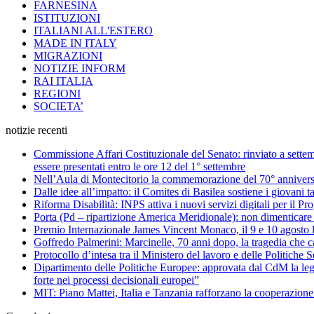
FARNESINA
ISTITUZIONI
ITALIANI ALL'ESTERO
MADE IN ITALY
MIGRAZIONI
NOTIZIE INFORM
RAI ITALIA
REGIONI
SOCIETA’
notizie recenti
Commissione Affari Costituzionale del Senato: rinviato a settemb
essere presentati entro le ore 12 del 1° settembre
Nell’Aula di Montecitorio la commemorazione del 70° anniversar
Dalle idee all’impatto: il Comites di Basilea sostiene i giovani ta
Riforma Disabilità: INPS attiva i nuovi servizi digitali per il Pro
Porta (Pd – ripartizione America Meridionale): non dimenticare 
Premio Internazionale James Vincent Monaco, il 9 e 10 agosto l
Goffredo Palmerini: Marcinelle, 70 anni dopo, la tragedia che c
Protocollo d’intesa tra il Ministero del lavoro e delle Politich
Dipartimento delle Politiche Europee: approvata dal CdM la legge
forte nei processi decisionali europei”
MIT: Piano Mattei, Italia e Tanzania rafforzano la cooperazione