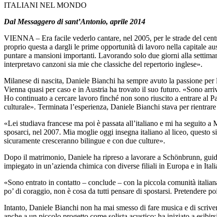
ITALIANI NEL MONDO
Dal Messaggero di sant’Antonio, aprile 2014
VIENNA – Era facile vederlo cantare, nel 2005, per le strade del centr
proprio questa a dargli le prime opportunità di lavoro nella capitale a
puntare a mansioni importanti. Lavorando solo due giorni alla settimana
interpretavo canzoni sia mie che classiche del repertorio inglese».
Milanese di nascita, Daniele Bianchi ha sempre avuto la passione per le
Vienna quasi per caso e in Austria ha trovato il suo futuro. «Sono arri
Ho continuato a cercare lavoro finché non sono riuscito a entrare al 
culturale». Terminata l’esperienza, Daniele Bianchi stava per rien­trar
«Lei studiava francese ma poi è passata all’italiano e mi ha seguito 
sposarci, nel 2007. Mia moglie oggi insegna italiano al liceo, questo 
sicuramente cresceranno bilingue e con due culture».
Dopo il matrimonio, Daniele ha ripreso a lavorare a Schönbrunn, guidando
impiegato in un’azienda chimica con diverse filiali in Europa e in Itali
«Sono entrato in contatto – conclude – con la piccola comunità italiana d
po’ di coraggio, non è cosa da tutti pensare di spostarsi. Pretendere p
Intanto, Daniele Bianchi non ha mai smesso di fare musica e di scrivere
anche a un piccolo progetto come solista acustico: ha iniziato a esibi