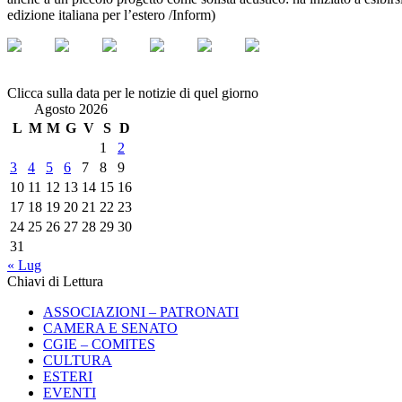
edizione italiana per l’estero /Inform)
Clicca sulla data per le notizie di quel giorno
Agosto 2026
L
M
M
G
V
S
D
1
2
3
4
5
6
7
8
9
10
11
12
13
14
15
16
17
18
19
20
21
22
23
24
25
26
27
28
29
30
31
« Lug
Chiavi di Lettura
ASSOCIAZIONI – PATRONATI
CAMERA E SENATO
CGIE – COMITES
CULTURA
ESTERI
EVENTI