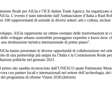
sione Reale per AlUla e l’ICE-Italian Trade Agency, ha organizzato un 
di AlUla. L’evento è stato introdotto dall’Ambasciatore d’Italia a Riad 
re 100 rappresentanti di aziende in diversi settori: arti e cultura, incluse
di sviluppo, AlUla rappresenta un ottimo esempio delle trasformazioni i
tà, e dello sviluppo urbano sostenibile posseggono expertise e know-how 
n una destinazione turistica internazionale di primo piano”.
Ula hanno presentato le diverse opportunità di collaborazione nel setto
mbito di una partnership più ampia tra l’Italia e la Commissione Reale per
tazioni politiche nel gennaio 2021.
 il primo sito saudita riconosciuto dall’UNESCO quale Patrimonio Mondial
a con partner locali e internazionali nel settore dell’archeologia, del t
tivi del programma di riforme Vision 2030.(Inform)