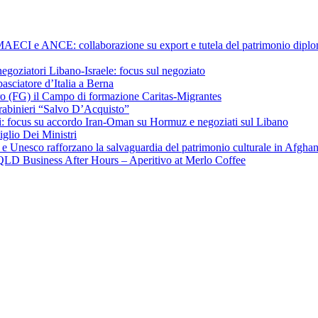
a MAECI e ANCE: collaborazione su export e tutela del patrimonio diplom
negoziatori Libano-Israele: focus sul negoziato
ciatore d’Italia a Berna
ero (FG) il Campo di formazione Caritas-Migrantes
arabinieri “Salvo D’Acquisto”
hchi: focus su accordo Iran-Oman su Hormuz e negoziati sul Libano
iglio Dei Ministri
a e Unesco rafforzano la salvaguardia del patrimonio culturale in Afgha
CI QLD Business After Hours – Aperitivo at Merlo Coffee