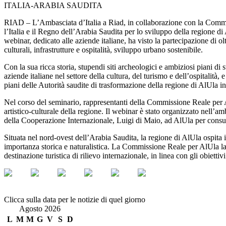
ITALIA-ARABIA SAUDITA
RIAD – L’Ambasciata d’Italia a Riad, in collaborazione con la Commis
l’Italia e il Regno dell’Arabia Saudita per lo sviluppo della regione 
webinar, dedicato alle aziende italiane, ha visto la partecipazione di olt
culturali, infrastrutture e ospitalità, sviluppo urbano sostenibile.
Con la sua ricca storia, stupendi siti archeologici e ambiziosi piani 
aziende italiane nel settore della cultura, del turismo e dell’ospitali
piani delle Autorità saudite di trasformazione della regione di AlUla i
Nel corso del seminario, rappresentanti della Commissione Reale per Al
artistico-culturale della regione. Il webinar è stato organizzato nell’a
della Cooperazione Internazionale, Luigi di Maio, ad AlUla per consul
Situata nel nord-ovest dell’Arabia Saudita, la regione di AlUla ospita
importanza storica e naturalistica. La Commissione Reale per AlUla lavor
destinazione turistica di rilievo internazionale, in linea con gli obiet
Clicca sulla data per le notizie di quel giorno
Agosto 2026
L
M
M
G
V
S
D