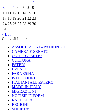
1
2
3
4
5
6
7
8
9
10
11
12
13
14
15
16
17
18
19
20
21
22
23
24
25
26
27
28
29
30
31
« Lug
Chiavi di Lettura
ASSOCIAZIONI – PATRONATI
CAMERA E SENATO
CGIE – COMITES
CULTURA
ESTERI
EVENTI
FARNESINA
ISTITUZIONI
ITALIANI ALL'ESTERO
MADE IN ITALY
MIGRAZIONI
NOTIZIE INFORM
RAI ITALIA
REGIONI
SOCIETA’