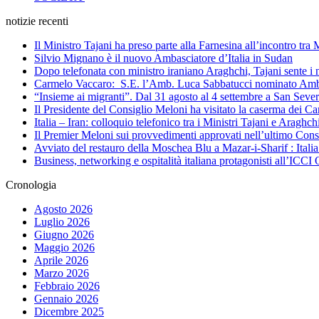
notizie recenti
Il Ministro Tajani ha preso parte alla Farnesina all’incontro tr
Silvio Mignano è il nuovo Ambasciatore d’Italia in Sudan
Dopo telefonata con ministro iraniano Araghchi, Tajani sente i 
Carmelo Vaccaro: S.E. l’Amb. Luca Sabbatucci nominato Ambas
“Insieme ai migranti”. Dal 31 agosto al 4 settembre a San Sev
Il Presidente del Consiglio Meloni ha visitato la caserma dei C
Italia – Iran: colloquio telefonico tra i Ministri Tajani e Arag
Il Premier Meloni sui provvedimenti approvati nell’ultimo Cons
Avviato del restauro della Moschea Blu a Mazar-i-Sharif : Itali
Business, networking e ospitalità italiana protagonisti all’IC
Cronologia
Agosto 2026
Luglio 2026
Giugno 2026
Maggio 2026
Aprile 2026
Marzo 2026
Febbraio 2026
Gennaio 2026
Dicembre 2025