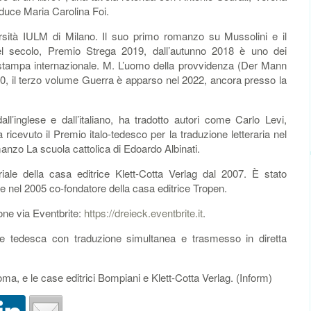
duce Maria Carolina Foi.
ersità IULM di Milano. Il suo primo romanzo su Mussolini e il
 del secolo, Premio Strega 2019, dall’autunno 2018 è uno dei
la stampa internazionale. M. L’uomo della provvidenza (Der Mann
0, il terzo volume Guerra è apparso nel 2022, ancora presso la
ll’inglese e dall’italiano, ha tradotto autori come Carlo Levi,
ricevuto il Premio italo-tedesco per la traduzione letteraria nel
anzo La scuola cattolica di Edoardo Albinati.
iale della casa editrice Klett-Cotta Verlag dal 2007. È stato
dit e nel 2005 co-fondatore della casa editrice Tropen.
ione via Eventbrite:
https://dreieck.eventbrite.it
.
na e tedesca con traduzione simultanea e trasmesso in diretta
oma, e le case editrici Bompiani e Klett-Cotta Verlag. (Inform)