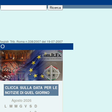
Registr. Trib. Roma n.338/2007 del 19-07-2007
RO
CLICCA SULLA DATA PER LE
NOTIZIE DI QUEL GIORNO
Agosto 2026
L
M
M
G
V
S
D