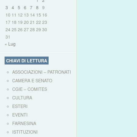
1
2
3
4
5
6
7
8
9
10
11
12
13
14
15
16
17
18
19
20
21
22
23
24
25
26
27
28
29
30
31
« Lug
CHIAVI DI LETTURA
ASSOCIAZIONI – PATRONATI
CAMERA E SENATO
CGIE – COMITES
CULTURA
ESTERI
EVENTI
FARNESINA
ISTITUZIONI