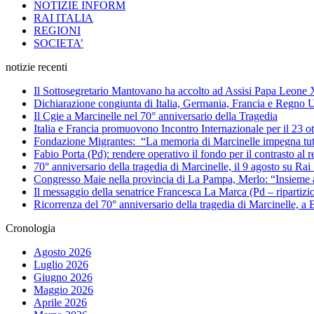
NOTIZIE INFORM
RAI ITALIA
REGIONI
SOCIETA’
notizie recenti
Il Sottosegretario Mantovano ha accolto ad Assisi Papa Leone
Dichiarazione congiunta di Italia, Germania, Francia e Regno U
Il Cgie a Marcinelle nel 70° anniversario della Tragedia
Italia e Francia promuovono Incontro Internazionale per il 23 o
Fondazione Migrantes: “La memoria di Marcinelle impegna tutti
Fabio Porta (Pd): rendere operativo il fondo per il contrasto al 
70° anniversario della tragedia di Marcinelle, il 9 agosto su Rai 
Congresso Maie nella provincia di La Pampa, Merlo: “Insieme ag
Il messaggio della senatrice Francesca La Marca (Pd – ripartizio
Ricorrenza del 70° anniversario della tragedia di Marcinelle, a
Cronologia
Agosto 2026
Luglio 2026
Giugno 2026
Maggio 2026
Aprile 2026