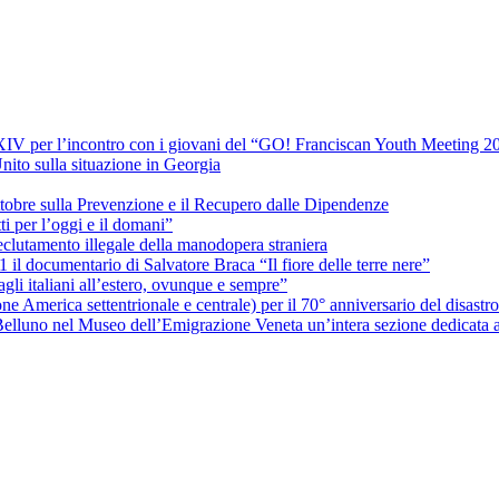
 XIV per l’incontro con i giovani del “GO! Franciscan Youth Meeting 2
nito sulla situazione in Georgia
ttobre sulla Prevenzione e il Recupero dalle Dipendenze
 per l’oggi e il domani”
reclutamento illegale della manodopera straniera
1 il documentario di Salvatore Braca “Il fiore delle terre nere”
li italiani all’estero, ovunque e sempre”
ne America settentrionale e centrale) per il 70° anniversario del disastr
 Belluno nel Museo dell’Emigrazione Veneta un’intera sezione dedicata a