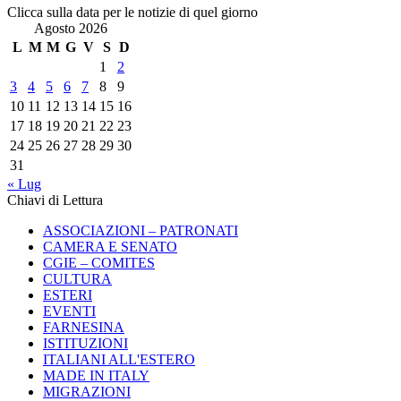
Clicca sulla data per le notizie di quel giorno
Agosto 2026
L
M
M
G
V
S
D
1
2
3
4
5
6
7
8
9
10
11
12
13
14
15
16
17
18
19
20
21
22
23
24
25
26
27
28
29
30
31
« Lug
Chiavi di Lettura
ASSOCIAZIONI – PATRONATI
CAMERA E SENATO
CGIE – COMITES
CULTURA
ESTERI
EVENTI
FARNESINA
ISTITUZIONI
ITALIANI ALL'ESTERO
MADE IN ITALY
MIGRAZIONI