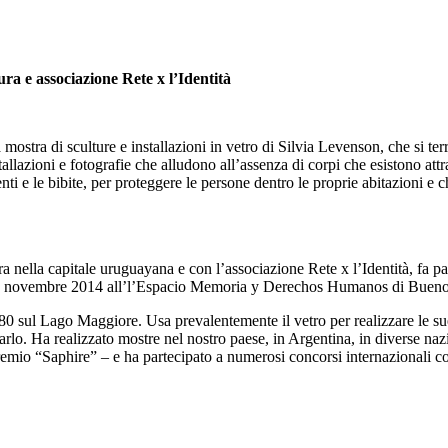
ura e associazione Rete x l’Identità
tra di sculture e installazioni in vetro di Silvia Levenson, che si te
lazioni e fotografie che alludono all’assenza di corpi che esistono attrave
nti e le bibite, per proteggere le persone dentro le proprie abitazioni e c
a nella capitale uruguayana e con l’associazione Rete x l’Identità, fa par
al 21 novembre 2014 all’l’Espacio Memoria y Derechos Humanos di Bueno
0 sul Lago Maggiore. Usa prevalentemente il vetro per realizzare le sue 
arlo. Ha realizzato mostre nel nostro paese, in Argentina, in diverse nazi
premio “Saphire” – e ha partecipato a numerosi concorsi internazionali 