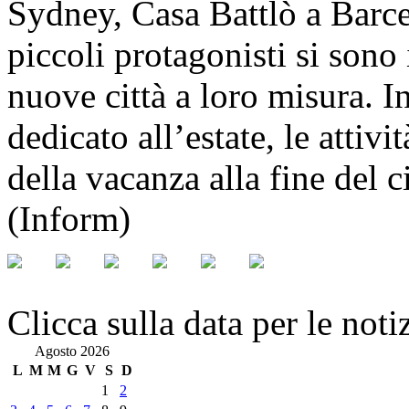
Sydney, Casa Battlò a Barce
piccoli protagonisti si sono 
nuove città a loro misura. I
dedicato all’estate, le attiv
della vacanza alla fine del c
(Inform)
Clicca sulla data per le noti
Agosto 2026
L
M
M
G
V
S
D
1
2