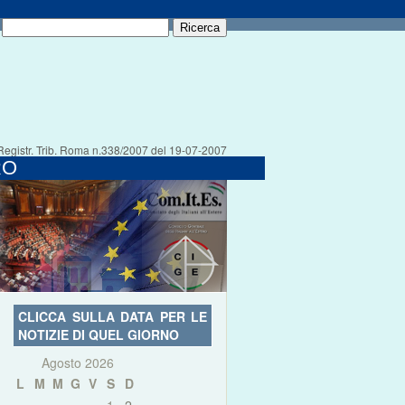
Registr. Trib. Roma n.338/2007 del 19-07-2007
RO
CLICCA SULLA DATA PER LE
NOTIZIE DI QUEL GIORNO
Agosto 2026
L
M
M
G
V
S
D