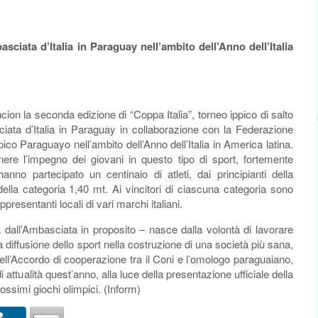
asciata d’Italia in Paraguay nell’ambito dell’Anno dell’Italia
n la seconda edizione di “Coppa Italia”, torneo ippico di salto
ciata d’Italia in Paraguay in collaborazione con la Federazione
co Paraguayo nell’ambito dell’Anno dell’Italia in America latina.
enere l’impegno dei giovani in questo tipo di sport, fortemente
hanno partecipato un centinaio di atleti, dai principianti della
ella categoria 1,40 mt. Ai vincitori di ciascuna categoria sono
ppresentanti locali di vari marchi italiani.
sa dall’Ambasciata in proposito – nasce dalla volontà di lavorare
 diffusione dello sport nella costruzione di una società più sana,
ell’Accordo di cooperazione tra il Coni e l’omologo paraguaiano,
i attualità quest’anno, alla luce della presentazione ufficiale della
ssimi giochi olimpici. (Inform)