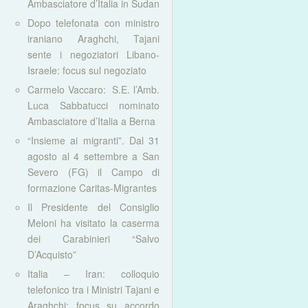
Ambasciatore d’Italia in Sudan
Dopo telefonata con ministro
iraniano Araghchi, Tajani
sente i negoziatori Libano-
Israele: focus sul negoziato
Carmelo Vaccaro: S.E. l’Amb.
Luca Sabbatucci nominato
Ambasciatore d’Italia a Berna
“Insieme ai migranti”. Dal 31
agosto al 4 settembre a San
Severo (FG) il Campo di
formazione Caritas-Migrantes
Il Presidente del Consiglio
Meloni ha visitato la caserma
dei Carabinieri “Salvo
D’Acquisto”
Italia – Iran: colloquio
telefonico tra i Ministri Tajani e
Araghchi: focus su accordo