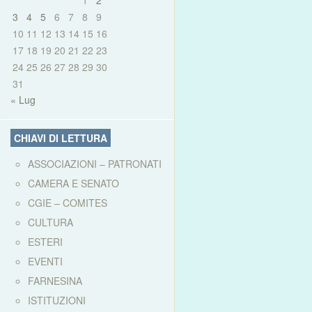
1
2
3
4
5
6
7
8
9
10
11
12
13
14
15
16
17
18
19
20
21
22
23
24
25
26
27
28
29
30
31
« Lug
CHIAVI DI LETTURA
ASSOCIAZIONI – PATRONATI
CAMERA E SENATO
CGIE – COMITES
CULTURA
ESTERI
EVENTI
FARNESINA
ISTITUZIONI