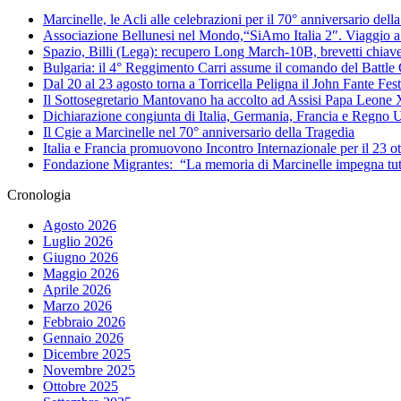
Marcinelle, le Acli alle celebrazioni per il 70° anniversario del
Associazione Bellunesi nel Mondo,“SiAmo Italia 2″. Viaggio a 
Spazio, Billi (Lega): recupero Long March-10B, brevetti chiave 
Bulgaria: il 4° Reggimento Carri assume il comando del Batt
Dal 20 al 23 agosto torna a Torricella Peligna il John Fante Fest
Il Sottosegretario Mantovano ha accolto ad Assisi Papa Leone
Dichiarazione congiunta di Italia, Germania, Francia e Regno U
Il Cgie a Marcinelle nel 70° anniversario della Tragedia
Italia e Francia promuovono Incontro Internazionale per il 23 o
Fondazione Migrantes: “La memoria di Marcinelle impegna tutti
Cronologia
Agosto 2026
Luglio 2026
Giugno 2026
Maggio 2026
Aprile 2026
Marzo 2026
Febbraio 2026
Gennaio 2026
Dicembre 2025
Novembre 2025
Ottobre 2025