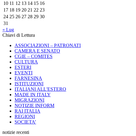
10
11
12
13
14
15
16
17
18
19
20
21
22
23
24
25
26
27
28
29
30
31
« Lug
Chiavi di Lettura
ASSOCIAZIONI – PATRONATI
CAMERA E SENATO
CGIE – COMITES
CULTURA
ESTERI
EVENTI
FARNESINA
ISTITUZIONI
ITALIANI ALL'ESTERO
MADE IN ITALY
MIGRAZIONI
NOTIZIE INFORM
RAI ITALIA
REGIONI
SOCIETA’
notizie recenti