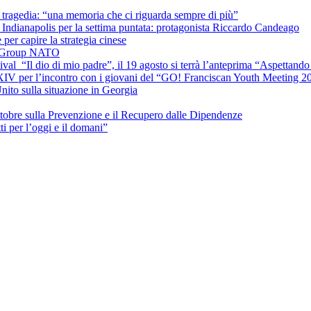
la tragedia: “una memoria che ci riguarda sempre di più”
Indianapolis per la settima puntata: protagonista Riccardo Candeago
per capire la strategia cinese
le Group NATO
ival “Il dio di mio padre”, il 19 agosto si terrà l’anteprima “Aspettando 
 XIV per l’incontro con i giovani del “GO! Franciscan Youth Meeting 2
nito sulla situazione in Georgia
ttobre sulla Prevenzione e il Recupero dalle Dipendenze
 per l’oggi e il domani”