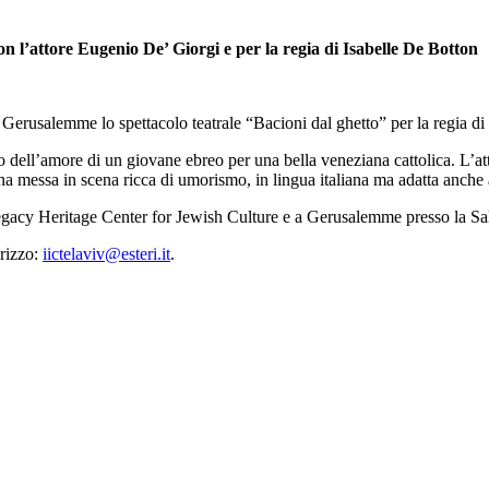
on l’attore Eugenio De’ Giorgi e per la regia di Isabelle De Botton
erusalemme lo spettacolo teatrale “Bacioni dal ghetto” per la regia di
nto dell’amore di un giovane ebreo per una bella veneziana cattolica. L’
na messa in scena ricca di umorismo, in lingua italiana ma adatta anche
Legacy Heritage Center for Jewish Culture e a Gerusalemme presso la S
irizzo:
iictelaviv@esteri.it
.