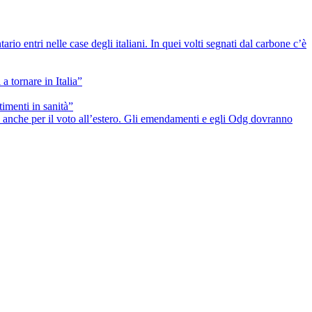
io entri nelle case degli italiani. In quei volti segnati dal carbone c’è
a tornare in Italia”
timenti in sanità”
he anche per il voto all’estero. Gli emendamenti e egli Odg dovranno