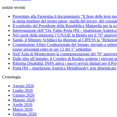
notizie recenti
Presentato alla Farnesina il documentario “Il fiore delle terre n
la storia migliore del nostro paese, quella del lavoro, del coragg
Il cordoglio del Presidente della Repubblica Mattarella per la 
Interrogazione dell’’On. Fabio Porta (Pd – ripartizione America Me
Nel cuore della memoria: l’UNAIE in Belgio per il 70° annivers
Sanità, il Ministro Schillaci ha illustrato al CIPESS la “Relazio
Commissione Affari Costituzionale del Senato: rinviato a settemb
essere presentati entro le ore 12 del 1° settembre
Nell’Aula di Montecitorio la commemorazione del 70° anniversar
Dalle idee all’impatto: il Comites di Basilea sostiene i giovani ta
Riforma Disabilità: INPS attiva i nuovi servizi digitali per il Pro
Porta (Pd – ripartizione America Meridionale): non dimenticare 
Cronologia
Agosto 2026
Luglio 2026
Giugno 2026
Maggio 2026
Aprile 2026
Marzo 2026
Febbraio 2026