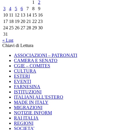
1
2
3
4
5
6
7
8
9
10
11
12
13
14
15
16
17
18
19
20
21
22
23
24
25
26
27
28
29
30
31
« Lug
Chiavi di Lettura
ASSOCIAZIONI – PATRONATI
CAMERA E SENATO
CGIE – COMITES
CULTURA
ESTERI
EVENTI
FARNESINA
ISTITUZIONI
ITALIANI ALL'ESTERO
MADE IN ITALY
MIGRAZIONI
NOTIZIE INFORM
RAI ITALIA
REGIONI
SOCIETA’