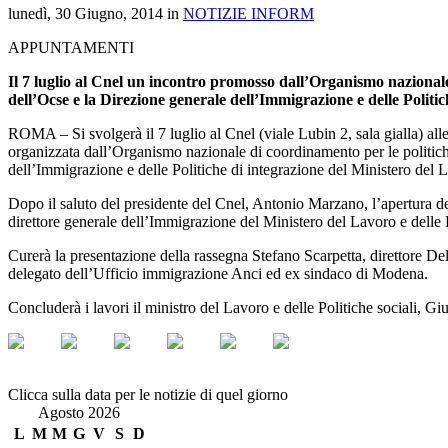
lunedì, 30 Giugno, 2014 in
NOTIZIE INFORM
APPUNTAMENTI
Il 7 luglio al Cnel un incontro promosso dall’Organismo nazionale d
dell’Ocse e la Direzione generale dell’Immigrazione e delle Politic
ROMA – Si svolgerà il 7 luglio al Cnel (viale Lubin 2, sala gialla) alle
organizzata dall’Organismo nazionale di coordinamento per le politiche 
dell’Immigrazione e delle Politiche di integrazione del Ministero del La
Dopo il saluto del presidente del Cnel, Antonio Marzano, l’apertura de
direttore generale dell’Immigrazione del Ministero del Lavoro e delle P
Curerà la presentazione della rassegna Stefano Scarpetta, direttore De
delegato dell’Ufficio immigrazione Anci ed ex sindaco di Modena.
Concluderà i lavori il ministro del Lavoro e delle Politiche sociali, Giu
Clicca sulla data per le notizie di quel giorno
Agosto 2026
L
M
M
G
V
S
D