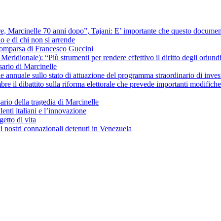
ere, Marcinelle 70 anni dopo”, Tajani: E’ importante che questo documentar
io e di chi non si arrende
scomparsa di Francesco Guccini
ridionale): “Più strumenti per rendere effettivo il diritto degli oriundi 
ario di Marcinelle
ne annuale sullo stato di attuazione del programma straordinario di inves
re il dibattito sulla riforma elettorale che prevede importanti modific
io della tragedia di Marcinelle
lenti italiani e l’innovazione
getto di vita
i nostri connazionali detenuti in Venezuela