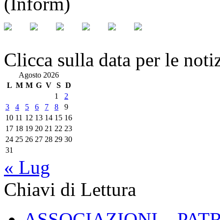
(Inform)
Clicca sulla data per le noti
Agosto 2026
L
M
M
G
V
S
D
1
2
3
4
5
6
7
8
9
10
11
12
13
14
15
16
17
18
19
20
21
22
23
24
25
26
27
28
29
30
31
« Lug
Chiavi di Lettura
ASSOCIAZIONI – PAT