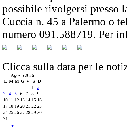
possibile rivolgersi presso l
Cuccia n. 45 a Palermo o tel
numero 091.588719. Per in
Clicca sulla data per le noti
Agosto 2026
L
M
M
G
V
S
D
1
2
3
4
5
6
7
8
9
10
11
12
13
14
15
16
17
18
19
20
21
22
23
24
25
26
27
28
29
30
31