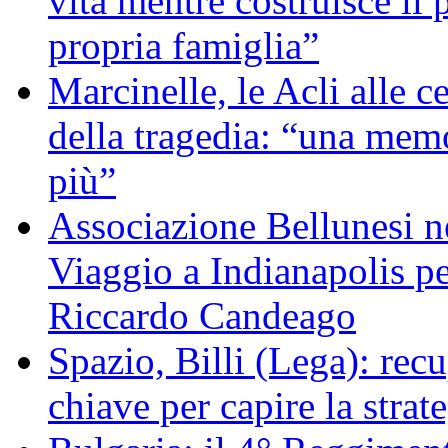
vita mentre costruisce il 
propria famiglia”
Marcinelle, le Acli alle c
della tragedia: “una memo
più”
Associazione Bellunesi n
Viaggio a Indianapolis pe
Riccardo Candeago
Spazio, Billi (Lega): re
chiave per capire la strat