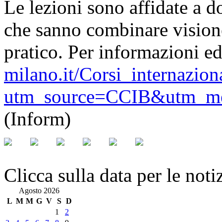
Le lezioni sono affidate a do
che sanno combinare visione s
pratico. Per informazioni ed
milano.it/Corsi_internazio
utm_source=CCIB&utm_m
(Inform)
Clicca sulla data per le noti
Agosto 2026
L
M
M
G
V
S
D
1
2