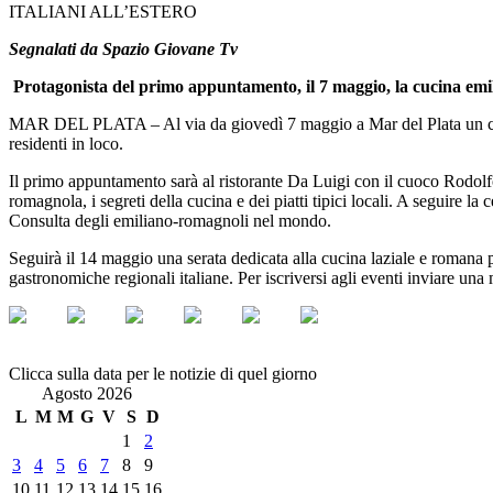
ITALIANI ALL’ESTERO
Segnalati da Spazio Giovane Tv
Protagonista del primo appuntamento, il 7 maggio, la cucina em
MAR DEL PLATA – Al via da giovedì 7 maggio a Mar del Plata un ciclo
residenti in loco.
Il primo appuntamento sarà al ristorante Da Luigi con il cuoco Rodolfo 
romagnola, i segreti della cucina e dei piatti tipici locali. A seguire
Consulta degli emiliano-romagnoli nel mondo.
Seguirà il 14 maggio una serata dedicata alla cucina laziale e romana pe
gastronomiche regionali italiane. Per iscriversi agli eventi inviare una 
Clicca sulla data per le notizie di quel giorno
Agosto 2026
L
M
M
G
V
S
D
1
2
3
4
5
6
7
8
9
10
11
12
13
14
15
16