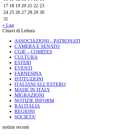
17
18
19
20
21
22
23
24
25
26
27
28
29
30
31
« Lug
Chiavi di Lettura
ASSOCIAZIONI – PATRONATI
CAMERA E SENATO
CGIE – COMITES
CULTURA
ESTERI
EVENTI
FARNESINA
ISTITUZIONI
ITALIANI ALL'ESTERO
MADE IN ITALY
MIGRAZIONI
NOTIZIE INFORM
RAI ITALIA
REGIONI
SOCIETA’
notizie recenti