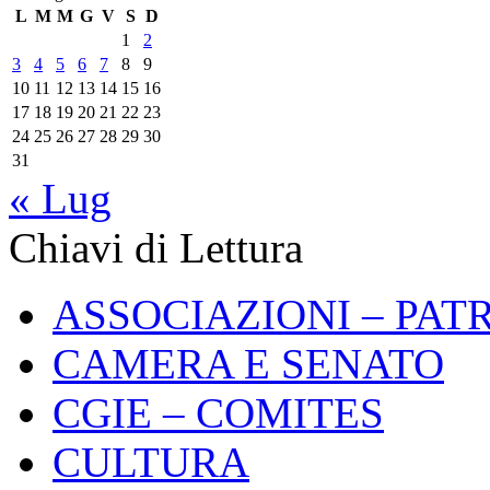
L
M
M
G
V
S
D
1
2
3
4
5
6
7
8
9
10
11
12
13
14
15
16
17
18
19
20
21
22
23
24
25
26
27
28
29
30
31
« Lug
Chiavi di Lettura
ASSOCIAZIONI – PAT
CAMERA E SENATO
CGIE – COMITES
CULTURA