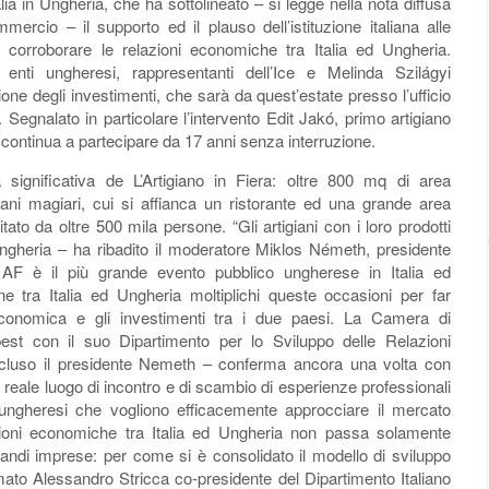
ia in Ungheria, che ha sottolineato – si legge nella nota diffusa
ercio – il supporto ed il plauso dell’istituzione italiana alle
 corroborare le relazioni economiche tra Italia ed Ungheria.
d enti ungheresi, rappresentanti dell’Ice e Melinda Szilágyi
ne degli investimenti, che sarà da quest’estate presso l’ufficio
egnalato in particolare l’intervento Edit Jakó, primo artigiano
 continua a partecipare da 17 anni senza interruzione.
 significativa de L’Artigiano in Fiera: oltre 800 mq di area
iani magiari, cui si affianca un ristorante ed una grande area
ato da oltre 500 mila persone. “Gli artigiani con i loro prodotti
Ungheria – ha ribadito il moderatore Miklos Németh, presidente
 AF è il più grande evento pubblico ungherese in Italia ed
e tra Italia ed Ungheria moltiplichi queste occasioni per far
conomica e gli investimenti tra i due paesi. La Camera di
st con il suo Dipartimento per lo Sviluppo delle Relazioni
ncluso il presidente Nemeth – conferma ancora una volta con
reale luogo di incontro e di scambio di esperienze professionali
ungheresi che vogliono efficacemente approcciare il mercato
lazioni economiche tra Italia ed Ungheria non passa solamente
grandi imprese: per come si è consolidato il modello di sviluppo
to Alessandro Stricca co-presidente del Dipartimento Italiano