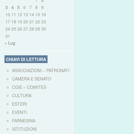
1
2
3
4
5
6
7
8
9
10
11
12
13
14
15
16
17
18
19
20
21
22
23
24
25
26
27
28
29
30
31
« Lug
CHIAVI DI LETTURA
ASSOCIAZIONI – PATRONATI
CAMERA E SENATO
CGIE – COMITES
CULTURA
ESTERI
EVENTI
FARNESINA
ISTITUZIONI