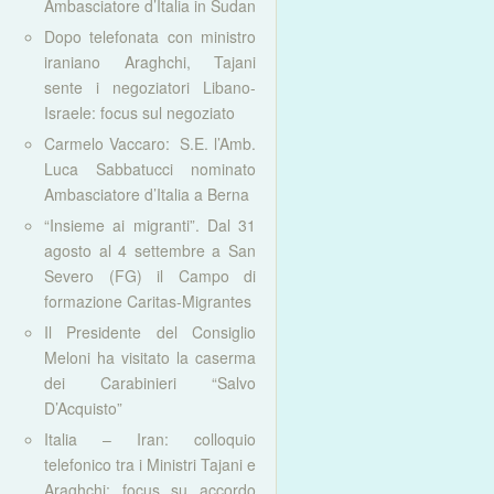
Ambasciatore d’Italia in Sudan
Dopo telefonata con ministro
iraniano Araghchi, Tajani
sente i negoziatori Libano-
Israele: focus sul negoziato
Carmelo Vaccaro: S.E. l’Amb.
Luca Sabbatucci nominato
Ambasciatore d’Italia a Berna
“Insieme ai migranti”. Dal 31
agosto al 4 settembre a San
Severo (FG) il Campo di
formazione Caritas-Migrantes
Il Presidente del Consiglio
Meloni ha visitato la caserma
dei Carabinieri “Salvo
D’Acquisto”
Italia – Iran: colloquio
telefonico tra i Ministri Tajani e
Araghchi: focus su accordo