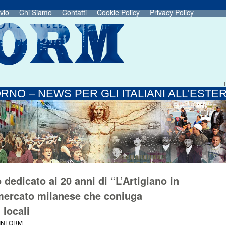
vio
Chi Siamo
Contatti
Cookie Policy
Privacy Policy
RNO – NEWS PER GLI ITALIANI ALL'ESTE
dedicato ai 20 anni di “L’Artigiano in
a mercato milanese che coniuga
 locali
 INFORM