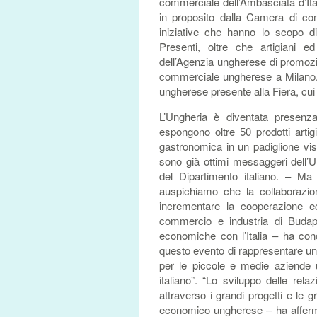
commerciale dell’Ambasciata d’Ital
in proposito dalla Camera di comm
iniziative che hanno lo scopo di
Presenti, oltre che artigiani e
dell’Agenzia ungherese di promozio
commerciale ungherese a Milano. S
ungherese presente alla Fiera, cui
L’Ungheria è diventata presenza
espongono oltre 50 prodotti artig
gastronomica in un padiglione visit
sono già ottimi messaggeri dell’
del Dipartimento italiano. – Ma
auspichiamo che la collaborazion
incrementare la cooperazione e
commercio e industria di Budape
economiche con l’Italia – ha co
questo evento di rappresentare un 
per le piccole e medie aziende 
italiano”. “Lo sviluppo delle re
attraverso i grandi progetti e le 
economico ungherese – ha afferma