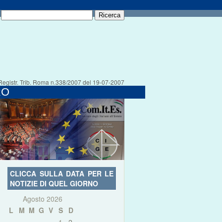
Registr. Trib. Roma n.338/2007 del 19-07-2007
RO
CLICCA SULLA DATA PER LE
NOTIZIE DI QUEL GIORNO
Agosto 2026
L
M
M
G
V
S
D