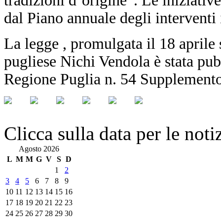
tradizioni d’origine”. Le iniziative
dal Piano annuale degli interventi i
La legge , promulgata il 18 aprile
pugliese Nichi Vendola è stata pubb
Regione Puglia n. 54 Supplemento
Clicca sulla data per le noti
Agosto 2026
L
M
M
G
V
S
D
1
2
3
4
5
6
7
8
9
10
11
12
13
14
15
16
17
18
19
20
21
22
23
24
25
26
27
28
29
30