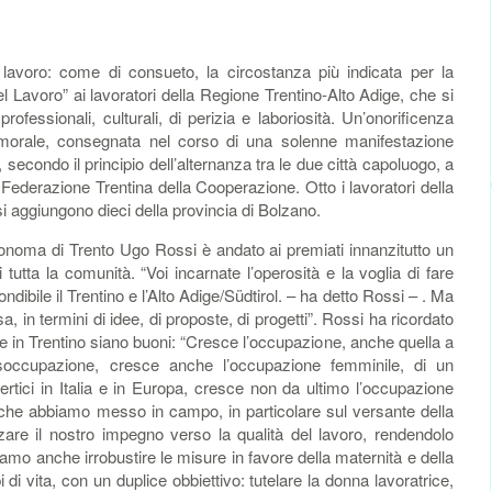
voro: come di consueto, la circostanza più indicata per la
l Lavoro” ai lavoratori della Regione Trentino-Alto Adige, che si
 professionali, culturali, di perizia e laboriosità. Un’onorificenza
e e morale, consegnata nel corso di una solenne manifestazione
 secondo il principio dell’alternanza tra le due città capoluogo, a
 Federazione Trentina della Cooperazione. Otto i lavoratori della
 si aggiungono dieci della provincia di Bolzano.
tonoma di Trento Ugo Rossi è andato ai premiati innanzitutto un
utta la comunità. “Voi incarnate l’operosità e la voglia di fare
dibile il Trentino e l’Alto Adige/Südtirol. – ha detto Rossi – . Ma
, in termini di idee, di proposte, di progetti”. Rossi ha ricordato
ne in Trentino siano buoni: “Cresce l’occupazione, anche quella a
isoccupazione, cresce anche l’occupazione femminile, di un
rtici in Italia e in Europa, cresce non da ultimo l’occupazione
zi che abbiamo messo in campo, in particolare sul versante della
are il nostro impegno verso la qualità del lavoro, rendendolo
amo anche irrobustire le misure in favore della maternità e della
 di vita, con un duplice obbiettivo: tutelare la donna lavoratrice,