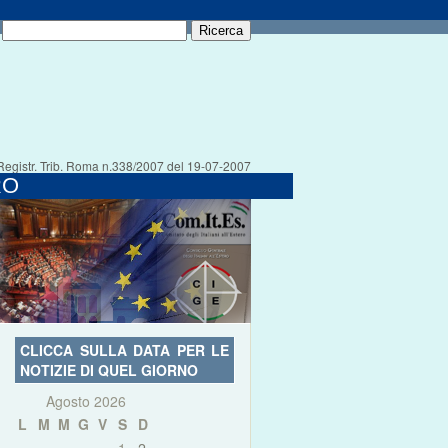
Registr. Trib. Roma n.338/2007 del 19-07-2007
RO
CLICCA SULLA DATA PER LE
NOTIZIE DI QUEL GIORNO
Agosto 2026
L
M
M
G
V
S
D