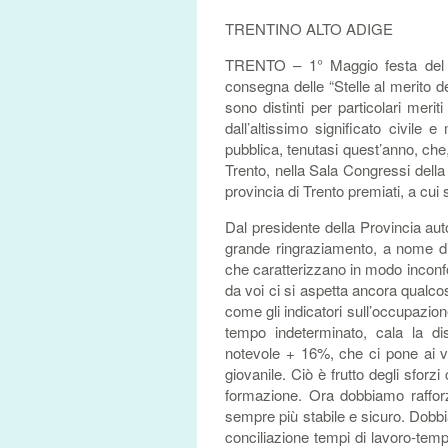
TRENTINO ALTO ADIGE
TRENTO – 1° Maggio festa del la
consegna delle “Stelle al merito de
sono distinti per particolari meriti
dall’altissimo significato civil
pubblica, tenutasi quest’anno, che,
Trento, nella Sala Congressi della
provincia di Trento premiati, a cui
Dal presidente della Provincia au
grande ringraziamento, a nome di t
che caratterizzano in modo inconfon
da voi ci si aspetta ancora qualcosa
come gli indicatori sull’occupazio
tempo indeterminato, cala la d
notevole + 16%, che ci pone ai ve
giovanile. Ciò è frutto degli sfor
formazione. Ora dobbiamo rafforz
sempre più stabile e sicuro. Dobbi
conciliazione tempi di lavoro-tempi