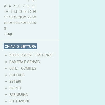
1
2
3
4
5
6
7
8
9
10
11
12
13
14
15
16
17
18
19
20
21
22
23
24
25
26
27
28
29
30
31
« Lug
CHIAVI DI LETTURA
ASSOCIAZIONI – PATRONATI
CAMERA E SENATO
CGIE – COMITES
CULTURA
ESTERI
EVENTI
FARNESINA
ISTITUZIONI