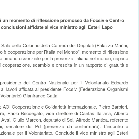
ni un momento di riflessione promosso da Focsiv e Centro
 conclusioni affidate al vice ministro agli Esteri Lapo
a Sala delle Colonne della Camera dei Deputati (Palazzo Marini,
iato è cooperazione per l’Italia nel Mondo”, momento di riflessione
tale umano essenziale per la presenza italiana nel mondo, capace
di cooperazione, scambio e crescita in un rapporto di gratuità e
l presidente del Centro Nazionale per il Volontariato Edoardo
ne ai lavori affidata al presidente Focsiv (Federazione Organismi
 Volontario) Gianfranco Cattai.
ce AOI Cooperazione e Solidarietà Internazionale, Pietro Barbieri,
, Paolo Beccegato, vice direttore di Caritas Italiana, Alberto
 Avsi, Giulio Marcon, deputato di Sel, Alfredo Mantica, referente
ni, senatore del Pd (presenza da confermare). L’incontro è
nale per il Volontariato. Conclude il vice ministro agli Esteri