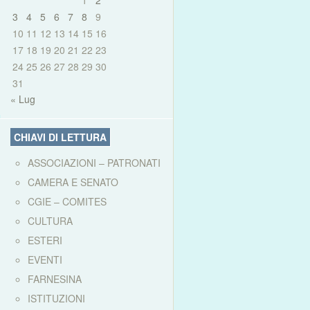
1
2
3
4
5
6
7
8
9
10
11
12
13
14
15
16
17
18
19
20
21
22
23
24
25
26
27
28
29
30
31
« Lug
CHIAVI DI LETTURA
ASSOCIAZIONI – PATRONATI
CAMERA E SENATO
CGIE – COMITES
CULTURA
ESTERI
EVENTI
FARNESINA
ISTITUZIONI