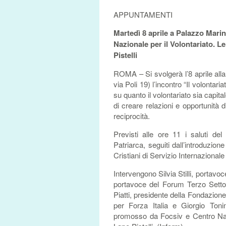
APPUNTAMENTI
Martedì 8 aprile a Palazzo Mari
Nazionale per il Volontariato. Le
Pistelli
ROMA – Si svolgerà l’8 aprile all
via Poli 19) l’incontro “Il volontar
su quanto il volontariato sia capi
di creare relazioni e opportunità 
reciprocità.
Previsti alle ore 11 i saluti de
Patriarca, seguiti dall’introduzio
Cristiani di Servizio Internazionale
Intervengono Silvia Stilli, portavo
portavoce del Forum Terzo Settore
Piatti, presidente della Fondazione
per Forza Italia e Giorgio Toni
promosso da Focsiv e Centro Nazio