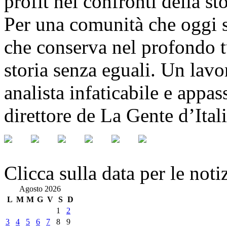
profit nei confronti della st
Per una comunità che oggi s
che conserva nel profondo t
storia senza eguali. Un lavo
analista infaticabile e app
direttore de La Gente d’Ital
Clicca sulla data per le noti
Agosto 2026
L
M
M
G
V
S
D
1
2
3
4
5
6
7
8
9